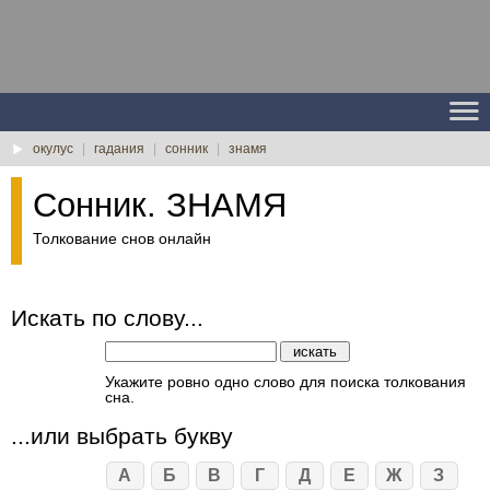
окулус
|
гадания
|
сонник
|
знамя
Сонник. ЗНАМЯ
Толкование снов онлайн
Искать по слову...
Укажите ровно одно слово для поиска толкования
сна.
...или выбрать букву
А
Б
В
Г
Д
Е
Ж
З