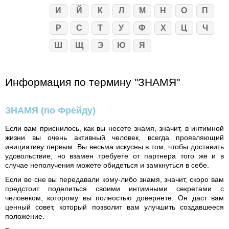
И
Й
К
Л
М
Н
О
П
Р
С
Т
У
Ф
Х
Ц
Ч
Ш
Щ
Э
Ю
Я
Информация по термину "ЗНАМЯ"
ЗНАМЯ
(по Фрейду)
Если вам приснилось, как вы несете знамя, значит, в интимной
жизни вы очень активный человек, всегда проявляющий
инициативу первым. Вы весьма искусны в том, чтобы доставить
удовольствие, но взамен требуете от партнера того же и в
случае неполучения можете обидеться и замкнуться в себе.
Если во сне вы передавали кому-либо знамя, значит, скоро вам
предстоит поделиться своими интимными секретами с
человеком, которому вы полностью доверяете. Он даст вам
ценный совет, который позволит вам улучшить создавшееся
положение.