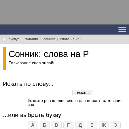
окулус
|
гадания
|
сонник
|
слова на «р»
Сонник: слова на Р
Толкование снов онлайн
Искать по слову...
Укажите ровно одно слово для поиска толкования
сна.
...или выбрать букву
А
Б
В
Г
Д
Е
Ж
З