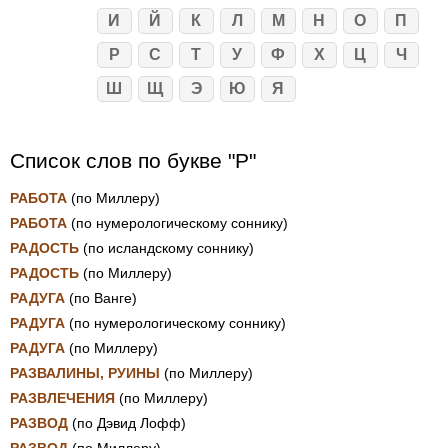
И
Й
К
Л
М
Н
О
П
Р
С
Т
У
Ф
Х
Ц
Ч
Ш
Щ
Э
Ю
Я
Список слов по букве "Р"
РАБОТА
(по Миллеру)
РАБОТА
(по нумерологическому соннику)
РАДОСТЬ
(по исландскому соннику)
РАДОСТЬ
(по Миллеру)
РАДУГА
(по Ванге)
РАДУГА
(по нумерологическому соннику)
РАДУГА
(по Миллеру)
РАЗВАЛИНЫ, РУИНЫ
(по Миллеру)
РАЗВЛЕЧЕНИЯ
(по Миллеру)
РАЗВОД
(по Дэвид Лофф)