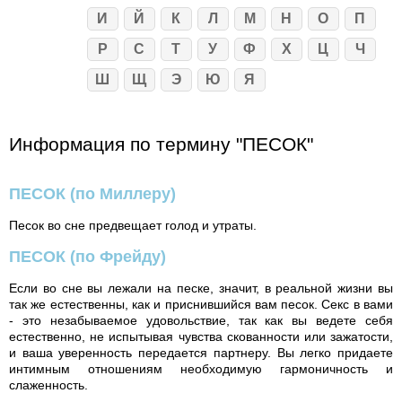
И
Й
К
Л
М
Н
О
П
Р
С
Т
У
Ф
Х
Ц
Ч
Ш
Щ
Э
Ю
Я
Информация по термину "ПЕСОК"
ПЕСОК
(по Миллеру)
Песок во сне предвещает голод и утраты.
ПЕСОК
(по Фрейду)
Если во сне вы лежали на песке, значит, в реальной жизни вы
так же естественны, как и приснившийся вам песок. Секс в вами
- это незабываемое удовольствие, так как вы ведете себя
естественно, не испытывая чувства скованности или зажатости,
и ваша уверенность передается партнеру. Вы легко придаете
интимным отношениям необходимую гармоничность и
слаженность.