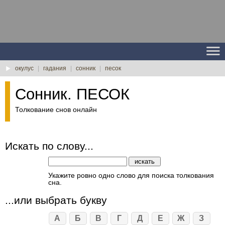
окулус
|
гадания
|
сонник
|
песок
Сонник. ПЕСОК
Толкование снов онлайн
Искать по слову...
Укажите ровно одно слово для поиска толкования
сна.
...или выбрать букву
А
Б
В
Г
Д
Е
Ж
З