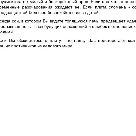
рузьями за ее милый и бескорыстный нрав. Если она что-то печет
ременные разочарования ожидают ее. Если плита сломана - с
редвещает ей большое беспокойство из-за детей.
сегда сон, в котором Вы видите топящуюся печь, предвещает удач
 остывшая печь - знак будущих осложнений и ошибок в отношениях
юдьми.
сли Вы обжигаетесь о плиту - то наяву Вас подстерегают коз
аших противников из делового мира.