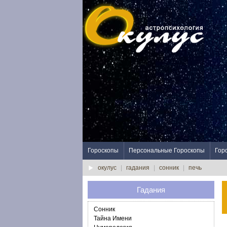
Гороскопы
Персональные Гороскопы
Гор
окулус
|
гадания
|
сонник
|
печь
Гадания
Сонник
Тайна Имени