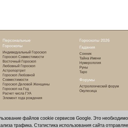
Персональные
Гороскопы 2026
Гороскопы
Гадания
Индивидуальный Гороскоп
Сонник
Гороскоп Совместимости
Тайна Имени
Восточный Гороскоп
Нумерология
Любовный Гороскоп
Руны
Астропортрет
Таро
Гороскоп Любовной
Форумы
Совместимости
Гороскоп Деловой Женщины
Астрологический форум
Гороскоп на Год
Окулесица
Расчет числа ГУА
Элемент года рождения
ользование файлов cookie сервисов Google. Это необходим
Copyright © 2000 - 2026 Oculus
астролог И. Звягина
ализа трафика. Статистика использования сайта отправляе
Все права защищены
программист Ю. Данилов