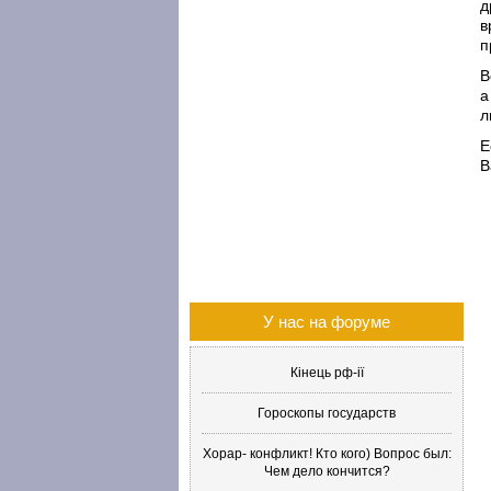
д
в
п
В
а
л
Е
В
У нас на форуме
Кінець рф-ії
Гороскопы государств
Хорар- конфликт! Кто кого) Вопрос был:
Чем дело кончится?