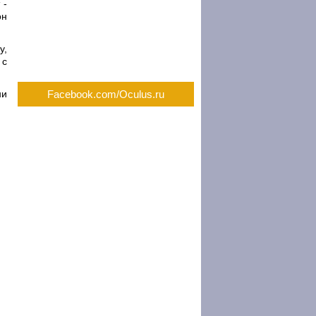
 -
он
у,
 с
ни
Facebook.com/Oculus.ru