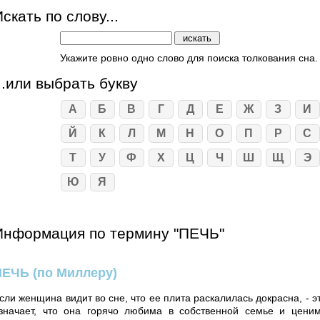
скать по слову...
Укажите ровно одно слово для поиска толкования сна.
...или выбрать букву
А
Б
В
Г
Д
Е
Ж
З
И
Й
К
Л
М
Н
О
П
Р
С
Т
У
Ф
Х
Ц
Ч
Ш
Щ
Э
Ю
Я
Информация по термину "ПЕЧЬ"
ПЕЧЬ
(по Миллеру)
сли женщина видит во сне, что ее плита раскалилась докрасна, - э
значает, что она горячо любима в собственной семье и цени