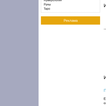
Нумерология
И
Руны
Таро
Реклама
Е
о