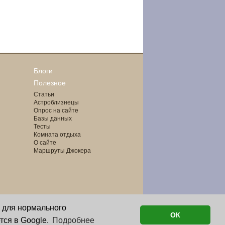
Блоги
Полезное
Статьи
Астроблизнецы
Опрос на сайте
Базы данных
Тесты
Комната отдыха
О сайте
Маршруты Джокера
о для нормального
ОК
тся в Google.
Подробнее