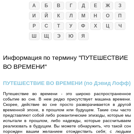
А
Б
В
Г
Д
Е
Ж
З
И
Й
К
Л
М
Н
О
П
Р
С
Т
У
Ф
Х
Ц
Ч
Ш
Щ
Э
Ю
Я
Информация по термину "ПУТЕШЕСТВИЕ
ВО ВРЕМЕНИ"
ПУТЕШЕСТВИЕ ВО ВРЕМЕНИ
(по Дэвид Лофф)
Путешествие во времени - это широко распространенное
событие во сне. В нем редко присутствует машина времени.
Скорее, действие во сне просто разворачивается в другой
временной эпохе, в прошлом или будущем. Такие сны часто
представляют собой либо романтические эпизоды, которые мы
испытали в прошлом, либо надежды, которые рассчитываем
реализовать в будущем. Вы можете обнаружить, что такой сон
порожден вашим желанием отождествить себя; с людьми