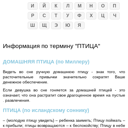
И
Й
К
Л
М
Н
О
П
Р
С
Т
У
Ф
Х
Ц
Ч
Ш
Щ
Э
Ю
Я
Информация по термину "ПТИЦА"
ДОМАШНЯЯ ПТИЦА
(по Миллеру)
Видеть во сне ручную домашнюю птицу - знак того, что
расточительные привычки значительно сократят Ваше
денежное обеспечение.
Если девушка во сне гоняется за домашней птицей - это
означает, что она растратит свое драгоценное время на пустые
. развлечения.
ПТИЦА
(по исландскому соннику)
– (молодую птицу увидеть) – ребенка заиметь; Птицу поймать –
к прибыли; птицы возвращаются – к беспокойству; Птицу в небе