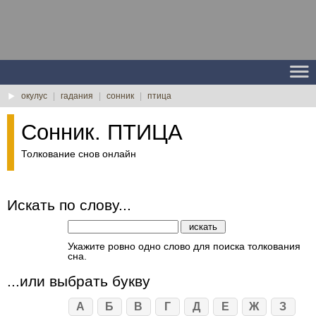
окулус
|
гадания
|
сонник
|
птица
Сонник. ПТИЦА
Толкование снов онлайн
Искать по слову...
Укажите ровно одно слово для поиска толкования
сна.
...или выбрать букву
А
Б
В
Г
Д
Е
Ж
З