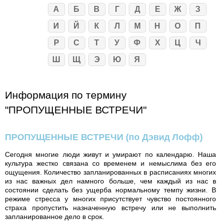
А
Б
В
Г
Д
Е
Ж
З
И
Й
К
Л
М
Н
О
П
Р
С
Т
У
Ф
Х
Ц
Ч
Ш
Щ
Э
Ю
Я
Информация по термину
"ПРОПУЩЕННЫЕ ВСТРЕЧИ"
ПРОПУЩЕННЫЕ ВСТРЕЧИ
(по Дэвид Лофф)
Сегодня многие люди живут и умирают по календарю. Наша
культура жестко связана со временем и немыслима без его
ощущения. Количество запланированных в расписаниях многих
из нас важных дел намного больше, чем каждый из нас в
состоянии сделать без ущерба нормальному темпу жизни. В
режиме стресса у многих присутствует чувство постоянного
страха пропустить назначенную встречу или не выполнить
запланированное дело в срок.