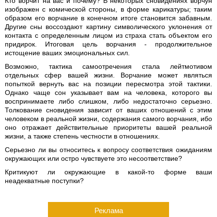
Кто ворчит на вас и почему? В некоторых сновидениях ворчун
изображен с комической стороны, в форме карикатуры; таким
образом его ворчание в конечном итоге становится забавным.
Другие сны воссоздают картину символического уклонения от
контакта с определенным лицом из страха стать объектом его
придирок. Итоговая цель ворчания - продолжительное
истощение ваших эмоциональных сил.
Возможно, тактика самоотречения стала лейтмотивом
отдельных сфер вашей жизни. Ворчание может являться
попыткой вернуть вас на позиции пересмотра этой тактики.
Однако чаще сон указывает вам на человека, которого вы
воспринимаете либо слишком, либо недостаточно серьезно.
Толкование сновидения зависит от ваших отношений с этим
человеком в реальной жизни, содержания самого ворчания, ибо
оно отражает действительные приоритеты вашей реальной
жизни, а также степень честности в отношениях.
Серьезно ли вы относитесь к вопросу соответствия ожиданиям
окружающих или остро чувствуете это несоответствие?
Критикуют ли окружающие в какой-то форме ваши
неадекватные поступки?
Реклама