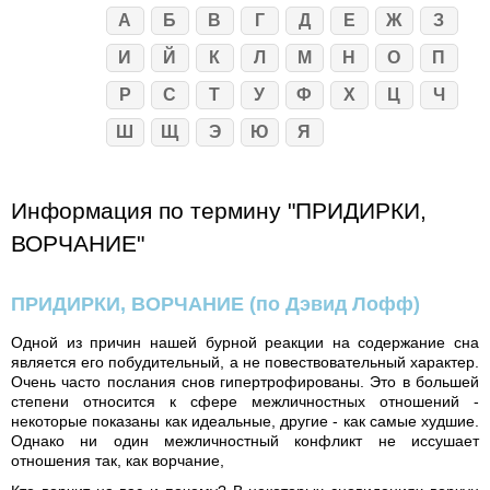
А
Б
В
Г
Д
Е
Ж
З
И
Й
К
Л
М
Н
О
П
Р
С
Т
У
Ф
Х
Ц
Ч
Ш
Щ
Э
Ю
Я
Информация по термину "ПРИДИРКИ,
ВОРЧАНИЕ"
ПРИДИРКИ, ВОРЧАНИЕ
(по Дэвид Лофф)
Одной из причин нашей бурной реакции на содержание сна
является его побудительный, а не повествовательный характер.
Очень часто послания снов гипертрофированы. Это в большей
степени относится к сфере межличностных отношений -
некоторые показаны как идеальные, другие - как самые худшие.
Однако ни один межличностный конфликт не иссушает
отношения так, как ворчание,