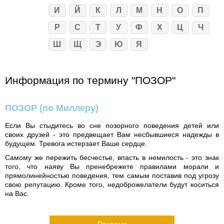
И
Й
К
Л
М
Н
О
П
Р
С
Т
У
Ф
Х
Ц
Ч
Ш
Щ
Э
Ю
Я
Информация по термину "ПОЗОР"
ПОЗОР
(по Миллеру)
Если Вы стыдитесь во сне позорного поведения детей или
своих друзей - это предвещает Вам несбывшиеся надежды в
будущем. Тревога истерзает Ваше сердце.
Самому же пережить бесчестье, впасть в немилость - это знак
того, что наяву Вы пренебрежете правилами морали и
прямолинейностью поведения, тем самым поставив под угрозу
свою репутацию. Кроме того, недоброжелатели будут коситься
на Вас.