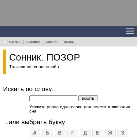
окулус
|
гадания
|
сонник
|
позор
Сонник. ПОЗОР
Толкование снов онлайн
Искать по слову...
Укажите ровно одно слово для поиска толкования
сна.
...или выбрать букву
А
Б
В
Г
Д
Е
Ж
З