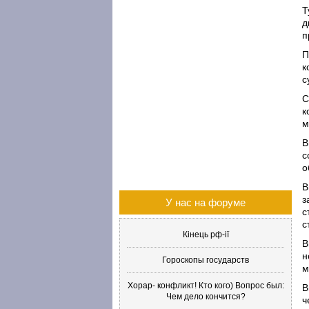
Т
д
п
П
к
с
С
к
м
В
с
о
В
з
У нас на форуме
с
с
Кінець рф-ії
В
н
Гороскопы государств
м
Хорар- конфликт! Кто кого) Вопрос был:
В
Чем дело кончится?
ч