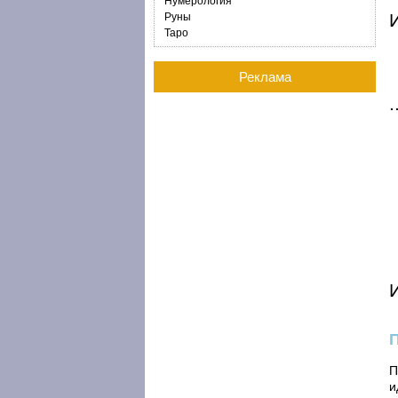
Нумерология
И
Руны
Таро
Реклама
П
и