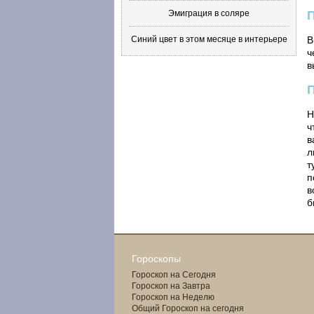
Эмиграция в соляре
Синий цвет в этом месяце в интерьере
В
ч
в
Н
ч
в
л
т
п
в
б
Гороскопы
Гороскоп на Сегодня
Гороскоп на Завтра
Гороскоп на Неделю
Общий Гороскоп на сегодня