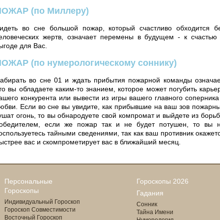
ПОЖАР
(по Миллеру)
идеть во сне большой пожар, который счастливо обходится б
еловеческих жертв, означает перемены в будущем - к счастью
ыгоде для Вас.
ПОЖАР
(по нумерологическому соннику)
абирать во сне 01 и ждать прибытия пожарной команды означае
то вы обладаете каким-то знанием, которое может погубить карье
ашего конкурента или вывести из игры вашего главного соперника
юбви. Если во сне вы увидите, как прибывшие на ваш зов пожарн
ушат огонь, то вы обнародуете свой компромат и выйдете из борь
обедителем, если же пожар так и не будет потушен, то вы 
оспользуетесь тайными сведениями, так как ваш противник окажет
ыстрее вас и скомпрометирует вас в ближайший месяц.
Персональные
Гороскопы 2026
Гороскопы
Гадания
Индивидуальный Гороскоп
Сонник
Гороскоп Совместимости
Тайна Имени
Восточный Гороскоп