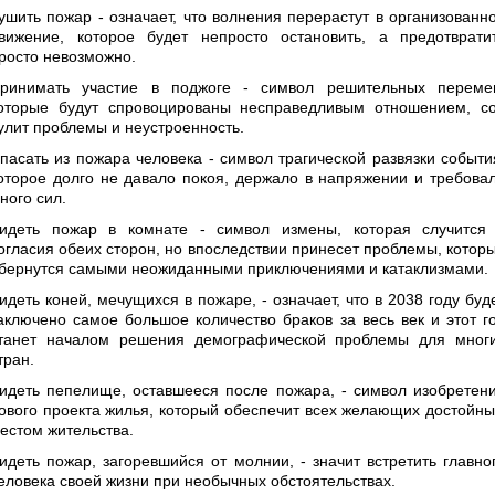
ушить пожар - означает, что волнения перерастут в организованн
вижение, которое будет непросто остановить, а предотврати
росто невозможно.
ринимать участие в поджоге - символ решительных переме
оторые будут спровоцированы несправедливым отношением, с
улит проблемы и неустроенность.
пасать из пожара человека - символ трагической развязки событи
оторое долго не давало покоя, держало в напряжении и требова
ного сил.
идеть пожар в комнате - символ измены, которая случится
огласия обеих сторон, но впоследствии принесет проблемы, котор
бернутся самыми неожиданными приключениями и катаклизмами.
идеть коней, мечущихся в пожаре, - означает, что в 2038 году буд
аключено самое большое количество браков за весь век и этот г
танет началом решения демографической проблемы для мног
тран.
идеть пепелище, оставшееся после пожара, - символ изобретен
ового проекта жилья, который обеспечит всех желающих достойн
естом жительства.
идеть пожар, загоревшийся от молнии, - значит встретить главно
еловека своей жизни при необычных обстоятельствах.