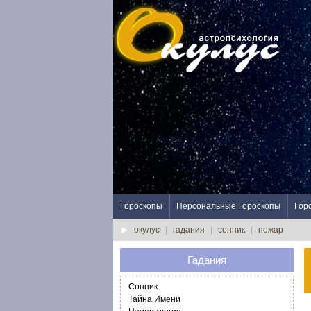
Гороскопы
Персональные Гороскопы
Гор
окулус
|
гадания
|
сонник
|
пожар
Гадания
Сонник
Тайна Имени