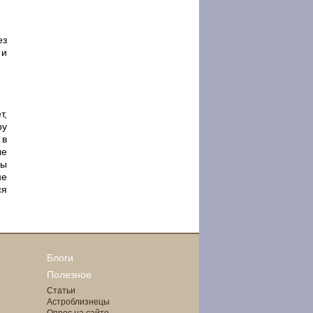
ез
 и
т,
ру
 в
ые
бы
не
ся
Блоги
Полезное
Статьи
Астроблизнецы