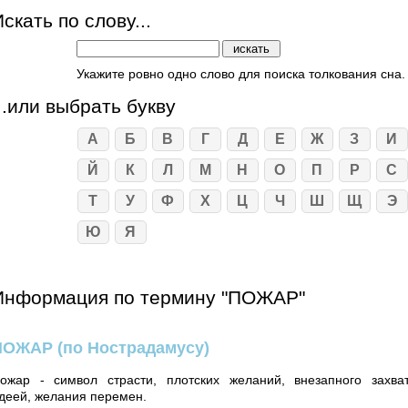
скать по слову...
Укажите ровно одно слово для поиска толкования сна.
...или выбрать букву
А
Б
В
Г
Д
Е
Ж
З
И
Й
К
Л
М
Н
О
П
Р
С
Т
У
Ф
Х
Ц
Ч
Ш
Щ
Э
Ю
Я
Информация по термину "ПОЖАР"
ПОЖАР
(по Нострадамусу)
ожар - символ страсти, плотских желаний, внезапного захва
деей, желания перемен.