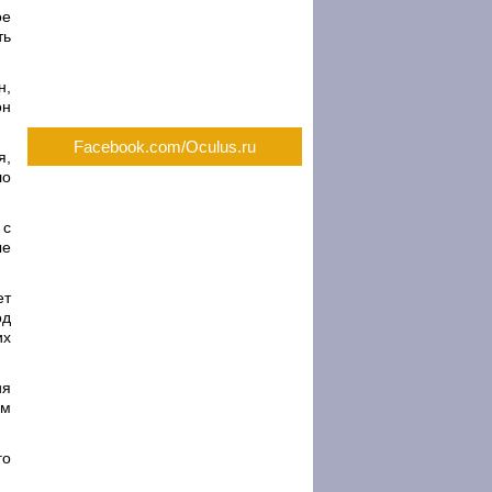
ое
ть
н,
он
Facebook.com/Oculus.ru
я,
ло
 с
ые
ет
од
их
ия
ым
го