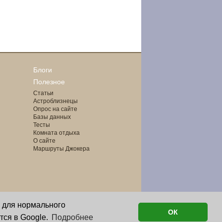
Блоги
Полезное
Статьи
Астроблизнецы
Опрос на сайте
Базы данных
Тесты
Комната отдыха
О сайте
Маршруты Джокера
о для нормального
ОК
тся в Google.
Подробнее