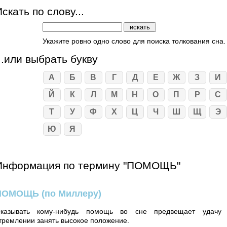
скать по слову...
Укажите ровно одно слово для поиска толкования сна.
...или выбрать букву
А
Б
В
Г
Д
Е
Ж
З
И
Й
К
Л
М
Н
О
П
Р
С
Т
У
Ф
Х
Ц
Ч
Ш
Щ
Э
Ю
Я
Информация по термину "ПОМОЩЬ"
ПОМОЩЬ
(по Миллеру)
казывать кому-нибудь помощь во сне предвещает удачу
тремлении занять высокое положение.