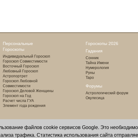
Персональные
Гороскопы 2026
Гороскопы
Гадания
Индивидуальный Гороскоп
Сонник
Гороскоп Совместимости
Тайна Имени
Восточный Гороскоп
Нумерология
Любовный Гороскоп
Руны
Астропортрет
Таро
Гороскоп Любовной
Форумы
Совместимости
Гороскоп Деловой Женщины
Астрологический форум
Гороскоп на Год
Окулесица
Расчет числа ГУА
Элемент года рождения
ользование файлов cookie сервисов Google. Это необходим
Copyright © 2000 - 2026 Oculus
астролог И. Звягина
ализа трафика. Статистика использования сайта отправляе
Все права защищены
программист Ю. Данилов