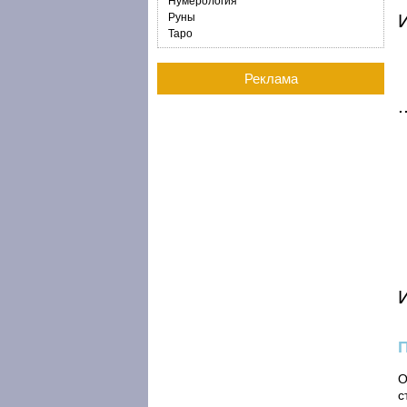
Нумерология
И
Руны
Таро
Реклама
О
с