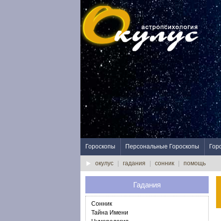
Гороскопы
Персональные Гороскопы
Гор
окулус
|
гадания
|
сонник
|
помощь
Гадания
Сонник
Тайна Имени