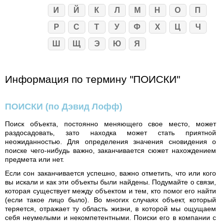
И
Й
К
Л
М
Н
О
П
Р
С
Т
У
Ф
Х
Ц
Ч
Ш
Щ
Э
Ю
Я
Информация по термину "ПОИСКИ"
ПОИСКИ
(по Дэвид Лофф)
Поиск объекта, постоянно меняющего свое место, может
раздосадовать, зато находка может стать приятной
неожиданностью. Для определения значения сновидения о
поиске чего-нибудь важно, заканчивается сюжет нахождением
предмета или нет.
Если сон заканчивается успешно, важно отметить, что или кого
вы искали и как эти объекты были найдены. Подумайте о связи,
которая существует между объектом и тем, кто помог его найти
(если такое лицо было). Во многих случаях объект, который
теряется, отражает ту область жизни, в которой мы ощущаем
себя неумелыми и некомпетентными. Поиски его в компании с