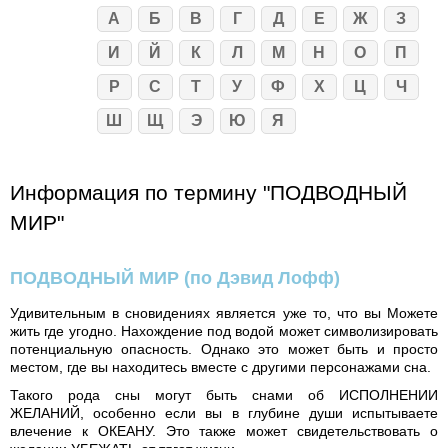
А
Б
В
Г
Д
Е
Ж
З
И
Й
К
Л
М
Н
О
П
Р
С
Т
У
Ф
Х
Ц
Ч
Ш
Щ
Э
Ю
Я
Информация по термину "ПОДВОДНЫЙ
МИР"
ПОДВОДНЫЙ МИР
(по Дэвид Лофф)
Удивительным в сновидениях является уже то, что вы Можете
жить где угодно. Нахождение под водой может символизировать
потенциальную опасность. Однако это может быть и просто
местом, где вы находитесь вместе с другими персонажами сна.
Такого рода сны могут быть снами об ИСПОЛНЕНИИ
ЖЕЛАНИЙ, особенно если вы в глубине души испытываете
влечение к ОКЕАНУ. Это также может свидетельствовать о