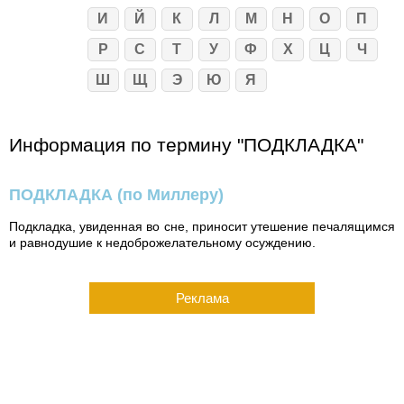
И
Й
К
Л
М
Н
О
П
Р
С
Т
У
Ф
Х
Ц
Ч
Ш
Щ
Э
Ю
Я
Информация по термину "ПОДКЛАДКА"
ПОДКЛАДКА
(по Миллеру)
Подкладка, увиденная во сне, приносит утешение печалящимся
и равнодушие к недоброжелательному осуждению.
Реклама