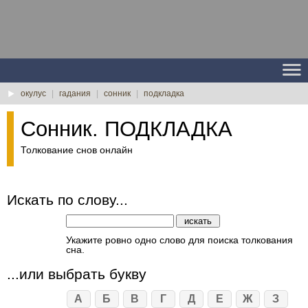
окулус
|
гадания
|
сонник
|
подкладка
Сонник. ПОДКЛАДКА
Толкование снов онлайн
Искать по слову...
Укажите ровно одно слово для поиска толкования
сна.
...или выбрать букву
А
Б
В
Г
Д
Е
Ж
З