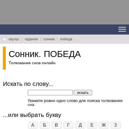
окулус
|
гадания
|
сонник
|
победа
Сонник. ПОБЕДА
Толкование снов онлайн
Искать по слову...
Укажите ровно одно слово для поиска толкования
сна.
...или выбрать букву
А
Б
В
Г
Д
Е
Ж
З