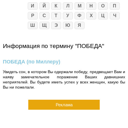
И
Й
К
Л
М
Н
О
П
Р
С
Т
У
Ф
Х
Ц
Ч
Ш
Щ
Э
Ю
Я
Информация по термину "ПОБЕДА"
ПОБЕДА
(по Миллеру)
Увидеть сон, в котором Вы одержали победу, предвещает Вам и
наяву замечательное поражение Ваших давнишних
неприятелей. Вы будете иметь успех у всех женщин, какую бы
Вы ни пожелали.
Реклама