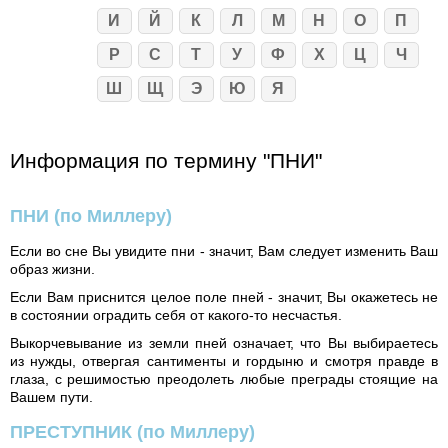
И
Й
К
Л
М
Н
О
П
Р
С
Т
У
Ф
Х
Ц
Ч
Ш
Щ
Э
Ю
Я
Информация по термину "ПНИ"
ПНИ
(по Миллеру)
Если во сне Вы увидите пни - значит, Вам следует изменить Ваш
образ жизни.
Если Вам приснится целое поле пней - значит, Вы окажетесь не
в состоянии оградить себя от какого-то несчастья.
Выкорчевывание из земли пней означает, что Вы выбираетесь
из нужды, отвергая сантименты и гордыню и смотря правде в
глаза, с решимостью преодолеть любые преграды стоящие на
Вашем пути.
ПРЕСТУПНИК
(по Миллеру)