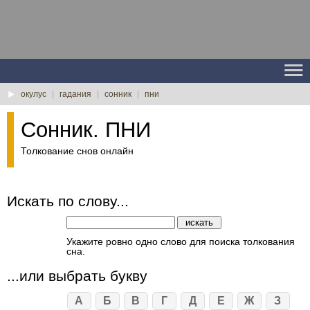
окулус
|
гадания
|
сонник
|
пни
Сонник. ПНИ
Толкование снов онлайн
Искать по слову...
Укажите ровно одно слово для поиска толкования
сна.
...или выбрать букву
А
Б
В
Г
Д
Е
Ж
З