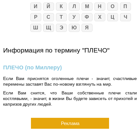
И
Й
К
Л
М
Н
О
П
Р
С
Т
У
Ф
Х
Ц
Ч
Ш
Щ
Э
Ю
Я
Информация по термину "ПЛЕЧО"
ПЛЕЧО
(по Миллеру)
Если Вам приснятся оголенные плечи - значит, счастливые
перемены заставят Вас по-новому взглянуть на мир.
Если Вам снится, что Ваши собственные плечи стали
костлявыми, - значит, в жизни Вы будете зависеть от прихотей и
капризов других людей.
Реклама