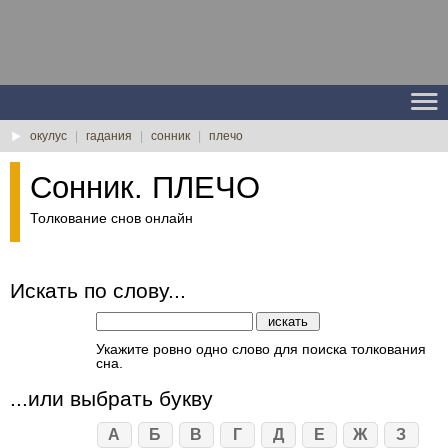
окулус
|
гадания
|
сонник
|
плечо
Сонник. ПЛЕЧО
Толкование снов онлайн
Искать по слову...
Укажите ровно одно слово для поиска толкования
сна.
...или выбрать букву
А
Б
В
Г
Д
Е
Ж
З