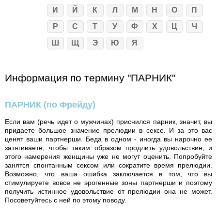
И
Й
К
Л
М
Н
О
П
Р
С
Т
У
Ф
Х
Ц
Ч
Ш
Щ
Э
Ю
Я
Информация по термину "ПАРНИК"
ПАРНИК
(по Фрейду)
Если вам (речь идет о мужчинах) приснился парник, значит, вы
придаете большое значение прелюдии в сексе. И за это вас
ценят ваши партнерши. Беда в одном - иногда вы нарочно ее
затягиваете, чтобы таким образом продлить удовольствие, и
этого намерения женщины уже не могут оценить. Попробуйте
занятся спонтанным сексом или сократите время прелюдии.
Возможно, что ваша ошибка заключается в том, что вы
стимулируете вовсе не эрогенные зоны партнерши и поэтому
получить истинное удовольствие от прелюдии она не может.
Посоветуйтесь с ней по этому поводу.