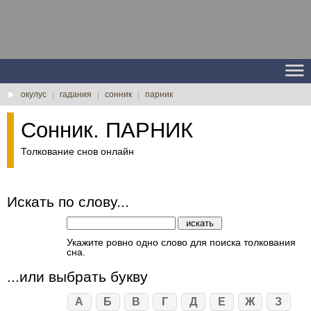
окулус
|
гадания
|
сонник
|
парник
Сонник. ПАРНИК
Толкование снов онлайн
Искать по слову...
Укажите ровно одно слово для поиска толкования
сна.
...или выбрать букву
А
Б
В
Г
Д
Е
Ж
З