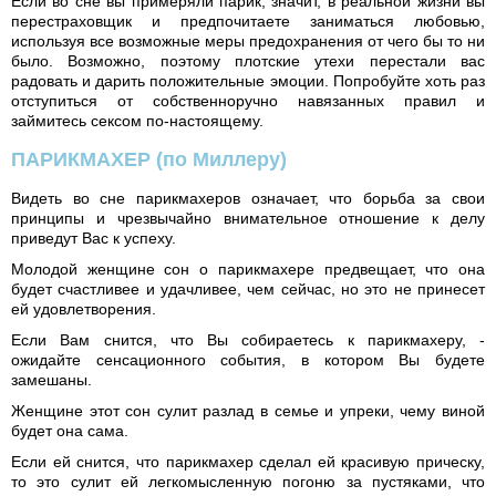
Если во сне вы примеряли парик, значит, в реальной жизни вы
перестраховщик и предпочитаете заниматься любовью,
используя все возможные меры предохранения от чего бы то ни
было. Возможно, поэтому плотские утехи перестали вас
радовать и дарить положительные эмоции. Попробуйте хоть раз
отступиться от собственноручно навязанных правил и
займитесь сексом по-настоящему.
ПАРИКМАХЕР
(по Миллеру)
Видеть во сне парикмахеров означает, что борьба за свои
принципы и чрезвычайно внимательное отношение к делу
приведут Вас к успеху.
Молодой женщине сон о парикмахере предвещает, что она
будет счастливее и удачливее, чем сейчас, но это не принесет
ей удовлетворения.
Если Вам снится, что Вы собираетесь к парикмахеру, -
ожидайте сенсационного события, в котором Вы будете
замешаны.
Женщине этот сон сулит разлад в семье и упреки, чему виной
будет она сама.
Если ей снится, что парикмахер сделал ей красивую прическу,
то это сулит ей легкомысленную погоню за пустяками, что