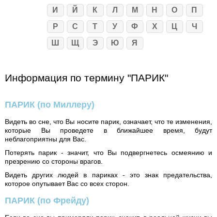
И
Й
К
Л
М
Н
О
П
Р
С
Т
У
Ф
Х
Ц
Ч
Ш
Щ
Э
Ю
Я
Информация по термину "ПАРИК"
ПАРИК
(по Миллеру)
Видеть во сне, что Вы носите парик, означает, что те изменения,
которые Вы проведете в ближайшее время, будут
неблагоприятны для Вас.
Потерять парик - значит, что Вы подвергнетесь осмеянию и
презрению со стороны врагов.
Видеть других людей в париках - это знак предательства,
которое опутывает Вас со всех сторон.
ПАРИК
(по Фрейду)