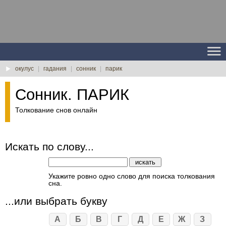
окулус
|
гадания
|
сонник
|
парик
Сонник. ПАРИК
Толкование снов онлайн
Искать по слову...
Укажите ровно одно слово для поиска толкования
сна.
...или выбрать букву
А
Б
В
Г
Д
Е
Ж
З