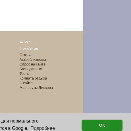
Блоги
Полезное
Статьи
Астроблизнецы
Опрос на сайте
Базы данных
Тесты
Комната отдыха
О сайте
Маршруты Джокера
о для нормального
ОК
тся в Google.
Подробнее