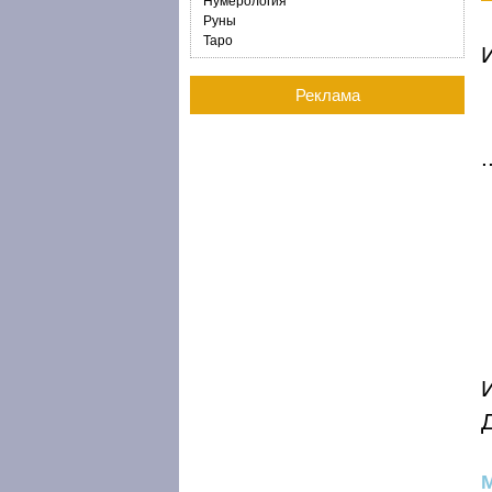
Нумерология
Руны
Таро
И
Реклама