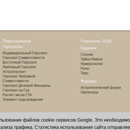
Персональные
Гороскопы 2026
Гороскопы
Гадания
Индивидуальный Гороскоп
Сонник
Гороскоп Совместимости
Тайна Имени
Восточный Гороскоп
Нумерология
Любовный Гороскоп
Руны
Астропортрет
Таро
Гороскоп Любовной
Форумы
Совместимости
Гороскоп Деловой Женщины
Астрологический форум
Гороскоп на Год
Окулесица
Расчет числа ГУА
Элемент года рождения
ользование файлов cookie сервисов Google. Это необходим
Copyright © 2000 - 2026 Oculus
астролог И. Звягина
ализа трафика. Статистика использования сайта отправляе
Все права защищены
программист Ю. Данилов