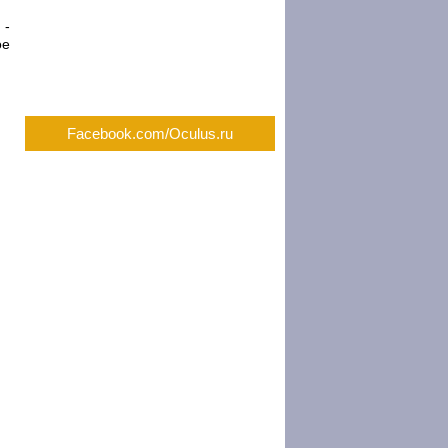
 -
ое
Facebook.com/Oculus.ru