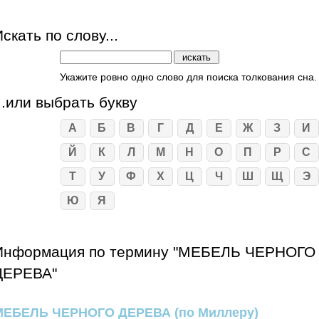
скать по слову...
Укажите ровно одно слово для поиска толкования сна.
...или выбрать букву
А
Б
В
Г
Д
Е
Ж
З
И
Й
К
Л
М
Н
О
П
Р
С
Т
У
Ф
Х
Ц
Ч
Ш
Щ
Э
Ю
Я
Информация по термину "МЕБЕЛЬ ЧЕРНОГО
ДЕРЕВА"
МЕБЕЛЬ ЧЕРНОГО ДЕРЕВА
(по Миллеру)