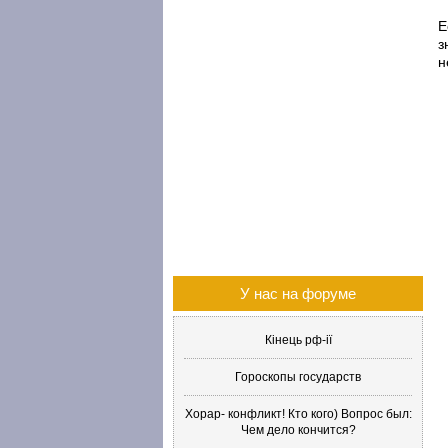
Е
з
н
У нас на форуме
Кінець рф-ії
Гороскопы государств
Хорар- конфликт! Кто кого) Вопрос был:
Чем дело кончится?