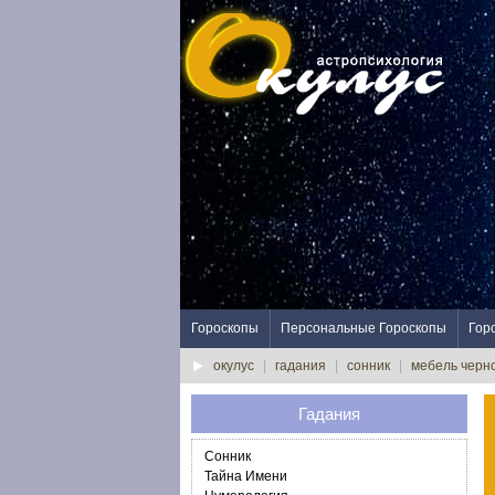
Гороскопы
Персональные Гороскопы
Гор
окулус
|
гадания
|
сонник
|
мебель черн
Гадания
Сонник
Тайна Имени