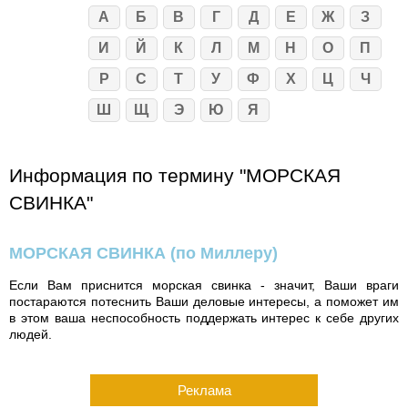
А
Б
В
Г
Д
Е
Ж
З
И
Й
К
Л
М
Н
О
П
Р
С
Т
У
Ф
Х
Ц
Ч
Ш
Щ
Э
Ю
Я
Информация по термину "МОРСКАЯ
СВИНКА"
МОРСКАЯ СВИНКА
(по Миллеру)
Если Вам приснится морская свинка - значит, Ваши враги
постараются потеснить Ваши деловые интересы, а поможет им
в этом ваша неспособность поддержать интерес к себе других
людей.
Реклама