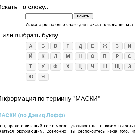
скать по слову...
Укажите ровно одно слово для поиска толкования сна.
...или выбрать букву
А
Б
В
Г
Д
Е
Ж
З
И
Й
К
Л
М
Н
О
П
Р
С
Т
У
Ф
Х
Ц
Ч
Ш
Щ
Э
Ю
Я
Информация по термину "МАСКИ"
МАСКИ
(по Дэвид Лофф)
он, представляющий вас в маске, указывает на то, каким вы хоти
азаться окружающим. Возможно, вы беспокоитесь из-за того, ч