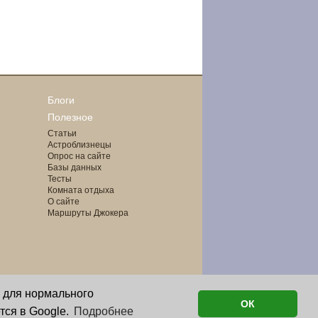
Блоги
Полезное
Статьи
Астроблизнецы
Опрос на сайте
Базы данных
Тесты
Комната отдыха
О сайте
Маршруты Джокера
о для нормального
ОК
тся в Google.
Подробнее