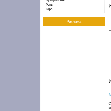
Нумерология
И
Руны
Таро
Реклама
С
к