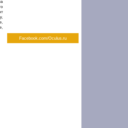
на
го
нт
у,
е,
е,
Facebook.com/Oculus.ru