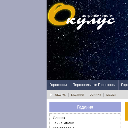
Гороскопы
Персональные Гороскопы
Гор
окулус
|
гадания
|
сонник
|
маски
Гадания
Сонник
Тайна Имени