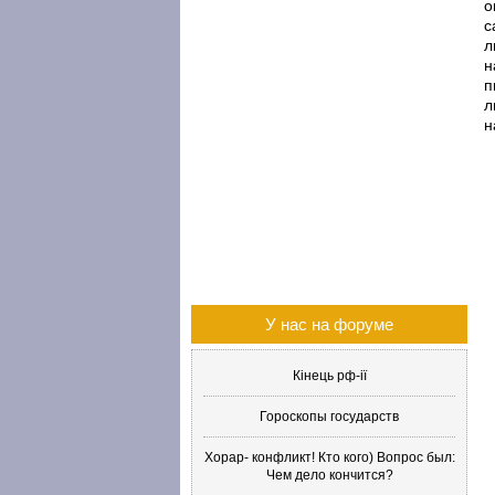
о
с
л
н
п
л
н
У нас на форуме
Кінець рф-ії
Гороскопы государств
Хорар- конфликт! Кто кого) Вопрос был:
Чем дело кончится?