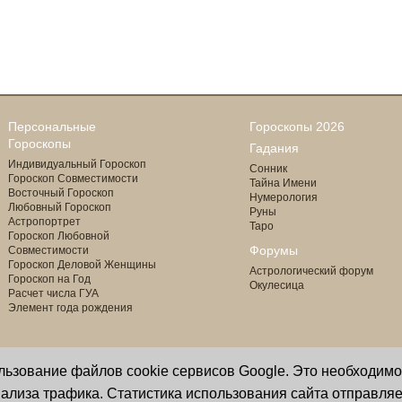
Персональные
Гороскопы 2026
Гороскопы
Гадания
Индивидуальный Гороскоп
Сонник
Гороскоп Совместимости
Тайна Имени
Восточный Гороскоп
Нумерология
Любовный Гороскоп
Руны
Астропортрет
Таро
Гороскоп Любовной
Форумы
Совместимости
Гороскоп Деловой Женщины
Астрологический форум
Гороскоп на Год
Окулесица
Расчет числа ГУА
Элемент года рождения
ользование файлов cookie сервисов Google. Это необходим
Copyright © 2000 - 2026 Oculus
астролог И. Звягина
ализа трафика. Статистика использования сайта отправляе
Все права защищены
программист Ю. Данилов