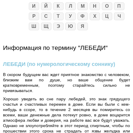
И
Й
К
Л
М
Н
О
П
Р
С
Т
У
Ф
Х
Ц
Ч
Ш
Щ
Э
Ю
Я
Информация по термину "ЛЕБЕДИ"
ЛЕБЕДИ
(по нумерологическому соннику)
В скором будущем вас ждет приятное знакомство с человеком,
близким вам по душе, но ваше общение будет
кратковременным, поэтому старайтесь сильно не
привязываться.
Хорошо увидеть во сне пару лебедей, это знак грядущего
счастья и счастливых перемен в доме. Если вы были с кем-
нибудь в ссоре, то в течение 2 месяцев вы помиритесь со
всеми, ваши денежные дела потекут ровно, в доме воцарится
атмосфера любви и доверия, на работе вас все будут уважать.
Однако не злоупотребляйте в этот период спиртным, чтобы по
прошествии этого срока не страдать от язвы желудка или