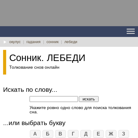
окулус
|
гадания
|
сонник
|
лебеди
Сонник. ЛЕБЕДИ
Толкование снов онлайн
Искать по слову...
Укажите ровно одно слово для поиска толкования
сна.
...или выбрать букву
А
Б
В
Г
Д
Е
Ж
З