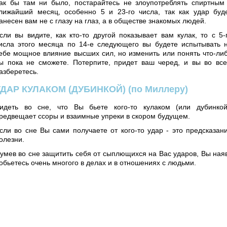
ак бы там ни было, постарайтесь не злоупотреблять спиртным
лижайший месяц, особенно 5 и 23-го числа, так как удар буд
анесен вам не с глазу на глаз, а в обществе знакомых людей.
сли вы видите, как кто-то другой показывает вам кулак, то с 5-
исла этого месяца по 14-е следующего вы будете испытывать 
ебе мощное влияние высших сил, но изменить или понять что-ли
ы пока не сможете. Потерпите, придет ваш черед, и вы во вс
азберетесь.
УДАР КУЛАКОМ (ДУБИНКОЙ)
(по Миллеру)
идеть во сне, что Вы бьете кого-то кулаком (или дубинкой
редвещает ссоры и взаимные упреки в скором будущем.
сли во сне Вы сами получаете от кого-то удар - это предсказан
олезни.
умев во сне защитить себя от сыплющихся на Вас ударов, Вы ная
обьетесь очень многого в делах и в отношениях с людьми.