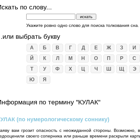
скать по слову...
Укажите ровно одно слово для поиска толкования сна.
...или выбрать букву
А
Б
В
Г
Д
Е
Ж
З
И
Й
К
Л
М
Н
О
П
Р
С
Т
У
Ф
Х
Ц
Ч
Ш
Щ
Э
Ю
Я
Информация по термину "КУЛАК"
КУЛАК
(по нумерологическому соннику)
аяву вам грозит опасность с неожиданной стороны. Возможно, 
едооценили своего соперника или раньше времени раскрыли карт