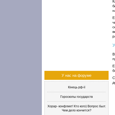
К
б
н
Е
ч
с
в
р
В
п
Е
б
У нас на форуме
С
д
Кінець рф-ії
Гороскопы государств
Хорар- конфликт! Кто кого) Вопрос был:
Чем дело кончится?