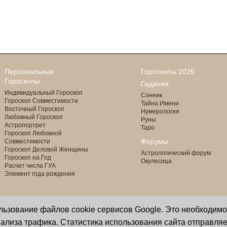
Персональные
Гороскопы 2026
Гороскопы
Гадания
Индивидуальный Гороскоп
Сонник
Гороскоп Совместимости
Тайна Имени
Восточный Гороскоп
Нумерология
Любовный Гороскоп
Руны
Астропортрет
Таро
Гороскоп Любовной
Форумы
Совместимости
Гороскоп Деловой Женщины
Астрологический форум
Гороскоп на Год
Окулесица
Расчет числа ГУА
Элемент года рождения
ользование файлов cookie сервисов Google. Это необходим
Copyright © 2000 - 2026 Oculus
астролог И. Звягина
ализа трафика. Статистика использования сайта отправляе
Все права защищены
программист Ю. Данилов