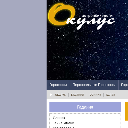
Гороскопы
Персональные Гороскопы
Гор
окулус
|
гадания
|
сонник
|
кулак
Гадания
Сонник
Тайна Имени