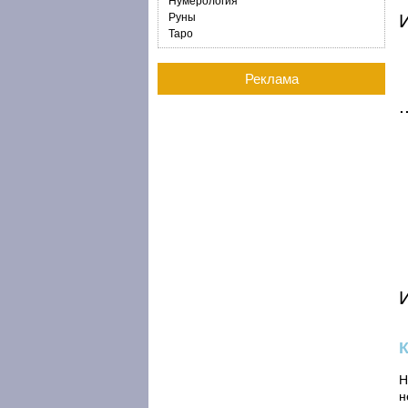
Нумерология
И
Руны
Таро
Реклама
Н
н