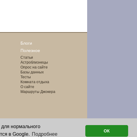
Блоги
Полезное
Статьи
Астроблизнецы
Опрос на сайте
Базы данных
Тесты
Комната отдыха
О сайте
Маршруты Джокера
о для нормального
ОК
тся в Google.
Подробнее