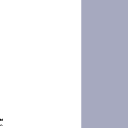
вы
ы.