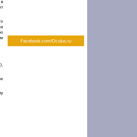
 в
ет
го
на
бо
ем
Facebook.com/Oculus.ru
),
ие
ву