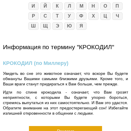
И
Й
К
Л
М
Н
О
П
Р
С
Т
У
Ф
Х
Ц
Ч
Ш
Щ
Э
Ю
Я
Информация по термину "КРОКОДИЛ"
КРОКОДИЛ
(по Миллеру)
Увидеть во сне это животное означает, что вскоре Вы будете
обмануты Вашими самыми близкими друзьями. Кроме того, и
Ваши враги станут придираться к Вам больше, чем прежде.
Идти по спине крокодила - означает, что Вам грозят
неприятности, с которыми Вы будете упорно бороться,
стремясь выпутаться из них самостоятельно. И Вам это удастся.
Обратите внимание на этот предостерегающий сон! Избегайте
излишней откровенности в общении с людьми.