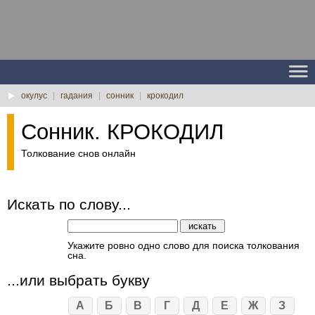
окулус
|
гадания
|
сонник
|
крокодил
Сонник. КРОКОДИЛ
Толкование снов онлайн
Искать по слову...
Укажите ровно одно слово для поиска толкования
сна.
...или выбрать букву
А
Б
В
Г
Д
Е
Ж
З