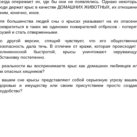
сегда опережает их, где бы они не появлялись. Однако некотор
юди держат крыс в качестве ДОМАШНИХ ЖИВОТНЫХ, их отношен
 ним, конечно, иное.
ля большинства людей сны о крысах указывают на их опасен
ревратиться в таких же одиноких пожирателей отбросов - потеря
рузей и стать отверженными.
о другой версии, спящий чувствует, что его общественн
езопасность дала течь. В отличие от кражи, которая происходит
олниеносной быстротой, крысы уничтожают окружающ
бстановку постепенно.
 реальности вы воспринимаете крыс как домашних любимцев и
ак опасных хищников?
 вашем сне крысы представляют собой серьезную угрозу ваше
доровью и имуществу или своим присутствием просто созда
еудобство?