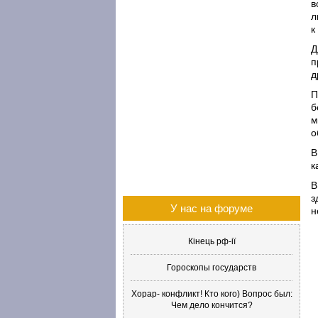
в
л
к
Д
п
д
П
б
м
о
В
к
В
з
У нас на форуме
н
Кінець рф-ії
Гороскопы государств
Хорар- конфликт! Кто кого) Вопрос был:
Чем дело кончится?