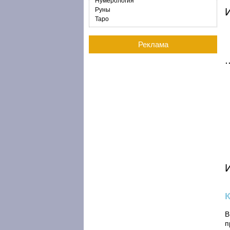
Нумерология
И
Руны
Таро
Реклама
В
п