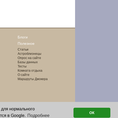
Блоги
Полезное
Статьи
Астроблизнецы
Опрос на сайте
Базы данных
Тесты
Комната отдыха
О сайте
Маршруты Джокера
о для нормального
ОК
тся в Google.
Подробнее