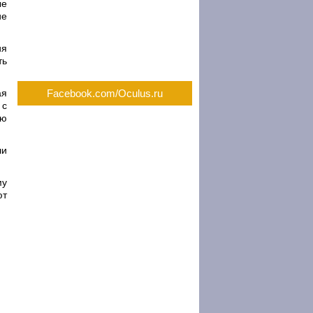
ые
ие
ия
ть
ая
Facebook.com/Oculus.ru
 с
ую
ли
му
ют