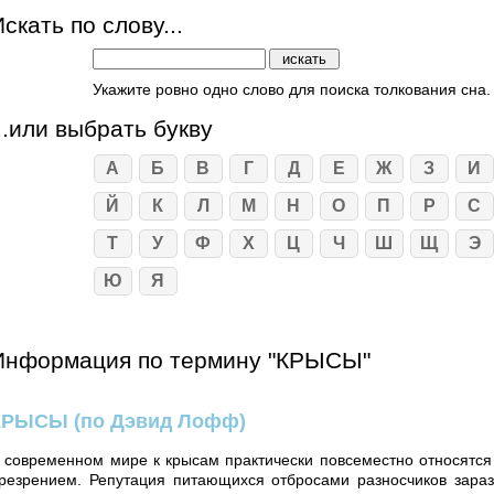
скать по слову...
Укажите ровно одно слово для поиска толкования сна.
...или выбрать букву
А
Б
В
Г
Д
Е
Ж
З
И
Й
К
Л
М
Н
О
П
Р
С
Т
У
Ф
Х
Ц
Ч
Ш
Щ
Э
Ю
Я
Информация по термину "КРЫСЫ"
КРЫСЫ
(по Дэвид Лофф)
 современном мире к крысам практически повсеместно относятся
резрением. Репутация питающихся отбросами разносчиков зара