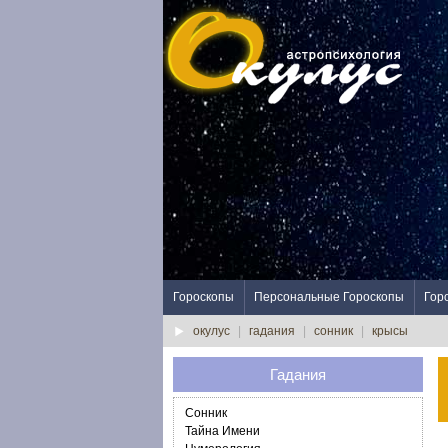
Гороскопы
Персональные Гороскопы
Гор
окулус
|
гадания
|
сонник
|
крысы
Гадания
Сонник
Тайна Имени