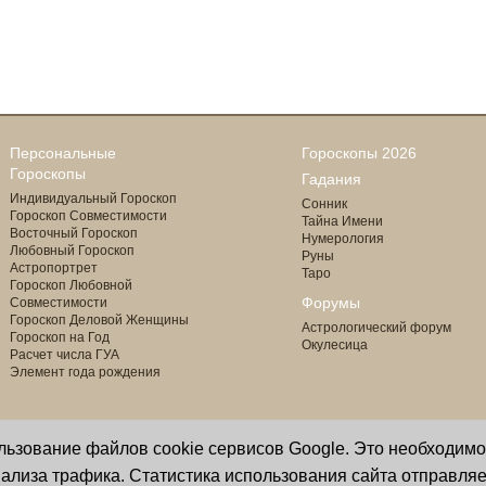
Персональные
Гороскопы 2026
Гороскопы
Гадания
Индивидуальный Гороскоп
Сонник
Гороскоп Совместимости
Тайна Имени
Восточный Гороскоп
Нумерология
Любовный Гороскоп
Руны
Астропортрет
Таро
Гороскоп Любовной
Форумы
Совместимости
Гороскоп Деловой Женщины
Астрологический форум
Гороскоп на Год
Окулесица
Расчет числа ГУА
Элемент года рождения
ользование файлов cookie сервисов Google. Это необходим
Copyright © 2000 - 2026 Oculus
астролог И. Звягина
ализа трафика. Статистика использования сайта отправляе
Все права защищены
программист Ю. Данилов