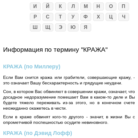
И
Й
К
Л
М
Н
О
П
Р
С
Т
У
Ф
Х
Ц
Ч
Ш
Щ
Э
Ю
Я
Информация по термину "КРАЖА"
КРАЖА
(по Миллеру)
Если Вам снится кража или грабители, совершающие кражу, -
это означает Вашу бесхарактерность и грядущие неудачи.
Сон, в котором Вас обвиняют в совершении кражи, означает, что
досадное недоразумение помешает Вам в каком-то деле и Вы
будете тяжело переживать из-за этого, но в конечном счете
неожиданно окажетесь в чести.
Если в краже обвинят кого-то другого - значит, в жизни Вы с
опрометчивой поспешностью осудите невиновного.
КРАЖА
(по Дэвид Лофф)