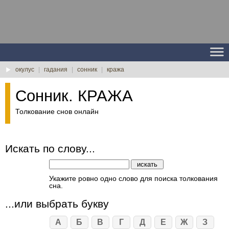
окулус
|
гадания
|
сонник
|
кража
Сонник. КРАЖА
Толкование снов онлайн
Искать по слову...
Укажите ровно одно слово для поиска толкования
сна.
...или выбрать букву
А
Б
В
Г
Д
Е
Ж
З