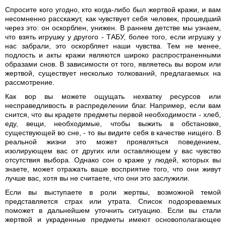
Спросите кого угодно, кто когда-либо был жертвой кражи, и вам
несомненно расскажут, как чувствует себя человек, прошедший
через это: он оскорблен, унижен. В раннем детстве мы узнаем,
что взять игрушку у другого - ТАБУ, более того, если игрушку у
нас забрали, это оскорбляет наши чувства. Тем не менее,
подлость и акты кражи являются широко распространенными
образами снов. В зависимости от того, являетесь вы вором или
жертвой, существует несколько толкований, предлагаемых на
рассмотрение.
Как вор вы можете ощущать нехватку ресурсов или
несправедливость в распределении благ. Например, если вам
снится, что вы крадете предметы первой необходимости - хлеб,
еду, вещи, необходимые, чтобы выжить в обстановке,
существующей во сне, - то вы видите себя в качестве нищего. В
реальной жизни это может проявляться поведением,
изолирующем вас от других или оставляющем у вас чувство
отсутствия выбора. Однако сон о краже у людей, которых вы
знаете, может отражать ваше восприятие того, что они живут
лучше вас, хотя вы не считаете, что они это заслужили.
Если вы выступаете в роли жертвы, возможной темой
представляется страх или утрата. Список подозреваемых
поможет в дальнейшем уточнить ситуацию. Если вы стали
жертвой и украденные предметы имеют основополагающее