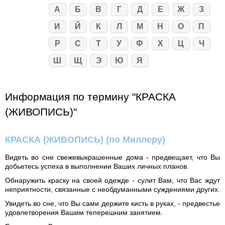
А
Б
В
Г
Д
Е
Ж
З
И
Й
К
Л
М
Н
О
П
Р
С
Т
У
Ф
Х
Ц
Ч
Ш
Щ
Э
Ю
Я
Информация по термину "КРАСКА
(ЖИВОПИСЬ)"
КРАСКА (ЖИВОПИСЬ)
(по Миллеру)
Видеть во сне свежевыкрашенные дома - предвещает, что Вы
добьетесь успеха в выполнении Ваших личных планов.
Обнаружить краску на своей одежде - сулит Вам, что Вас ждут
неприятности, связанные с необдуманными суждениями других.
Увидеть во сне, что Вы сами держите кисть в руках, - предвестье
удовлетворения Вашим теперешним занятием.