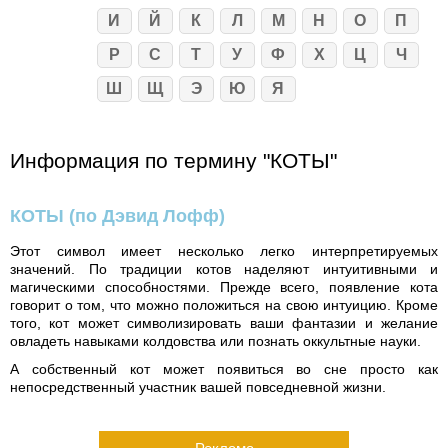
И
Й
К
Л
М
Н
О
П
Р
С
Т
У
Ф
Х
Ц
Ч
Ш
Щ
Э
Ю
Я
Информация по термину "КОТЫ"
КОТЫ
(по Дэвид Лофф)
Этот символ имеет несколько легко интерпретируемых
значений. По традиции котов наделяют интуитивными и
магическими способностями. Прежде всего, появление кота
говорит о том, что можно положиться на свою интуицию. Кроме
того, кот может символизировать ваши фантазии и желание
овладеть навыками колдовства или познать оккультные науки.
А собственный кот может появиться во сне просто как
непосредственный участник вашей повседневной жизни.