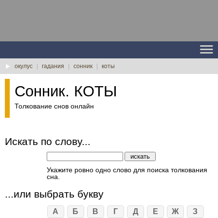
окулус
|
гадания
|
сонник
|
коты
Сонник. КОТЫ
Толкование снов онлайн
Искать по слову...
Укажите ровно одно слово для поиска толкования
сна.
...или выбрать букву
А
Б
В
Г
Д
Е
Ж
З