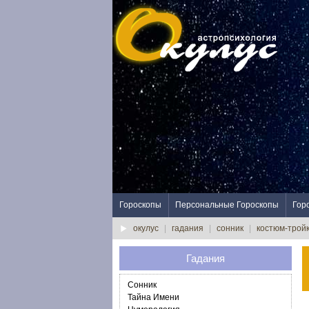
Гороскопы
Персональные Гороскопы
Гор
окулус
|
гадания
|
сонник
|
костюм-трой
Гадания
Сонник
Тайна Имени