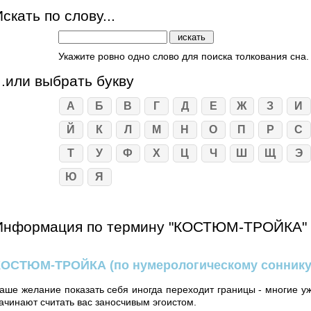
скать по слову...
Укажите ровно одно слово для поиска толкования сна.
...или выбрать букву
А
Б
В
Г
Д
Е
Ж
З
И
Й
К
Л
М
Н
О
П
Р
С
Т
У
Ф
Х
Ц
Ч
Ш
Щ
Э
Ю
Я
Информация по термину "КОСТЮМ-ТРОЙКА"
КОСТЮМ-ТРОЙКА
(по нумерологическому соннику
аше желание показать себя иногда переходит границы - многие у
ачинают считать вас заносчивым эгоистом.