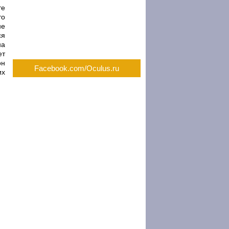
те
то
не
ся
на
ет
он
Facebook.com/Oculus.ru
их