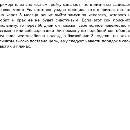
римерять во сне костюм-тройку означает, что в жизни вы занимае
е свое место. Если этот сон увидит женщина, то это признак того, ч
на через 3 месяца решит выйти замуж за человека, которого 
юбит, и брак ее не будет счастливым. Если этот сон приснит
кольнику, то через 66 дней он покажет свое полное невежество 
кзамене или собеседовании. Бизнесмену же подобный сон обеща
рушение честолюбивых надежд в ближайшие 3 недели, так как 
лишком высоко поставил цель, ему следует навести порядок в сво
ыслях и планах.