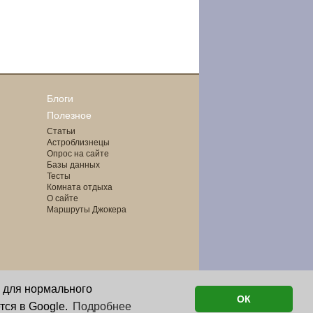
Блоги
Полезное
Статьи
Астроблизнецы
Опрос на сайте
Базы данных
Тесты
Комната отдыха
О сайте
Маршруты Джокера
о для нормального
ОК
тся в Google.
Подробнее