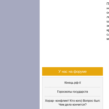
П
н
о
л
ш
э
к
с
м
У нас на форуме
Кінець рф-ії
Гороскопы государств
Хорар- конфликт! Кто кого) Вопрос был:
Чем дело кончится?