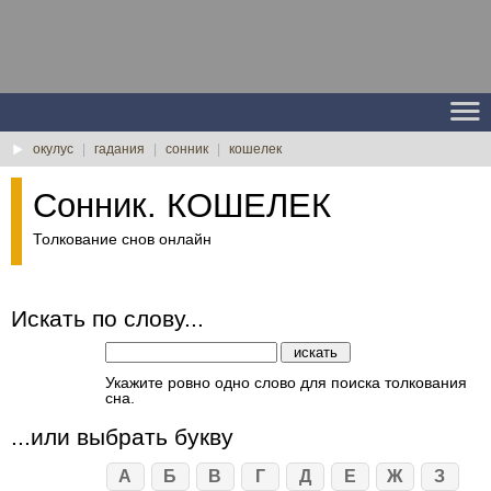
окулус
|
гадания
|
сонник
|
кошелек
Сонник. КОШЕЛЕК
Толкование снов онлайн
Искать по слову...
Укажите ровно одно слово для поиска толкования
сна.
...или выбрать букву
А
Б
В
Г
Д
Е
Ж
З