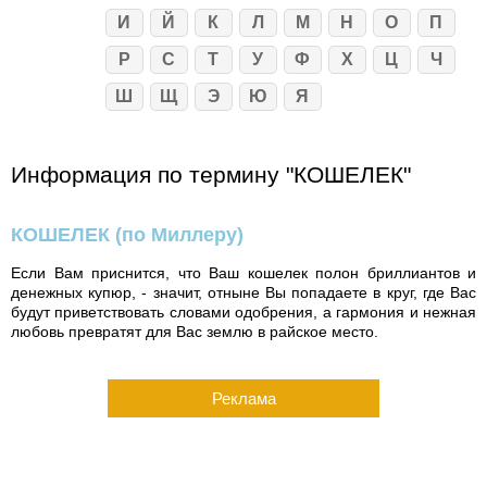
И
Й
К
Л
М
Н
О
П
Р
С
Т
У
Ф
Х
Ц
Ч
Ш
Щ
Э
Ю
Я
Информация по термину "КОШЕЛЕК"
КОШЕЛЕК
(по Миллеру)
Если Вам приснится, что Ваш кошелек полон бриллиантов и
денежных купюр, - значит, отныне Вы попадаете в круг, где Вас
будут приветствовать словами одобрения, а гармония и нежная
любовь превратят для Вас землю в райское место.
Реклама