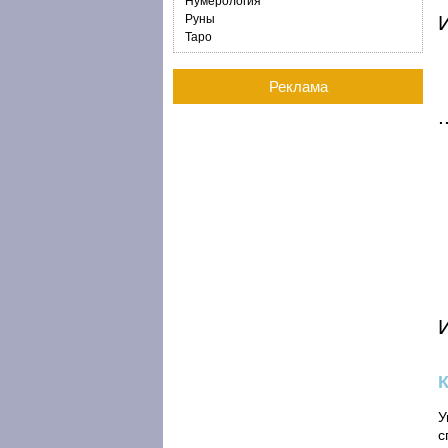
Нумерология
И
Руны
Таро
Реклама
У
с