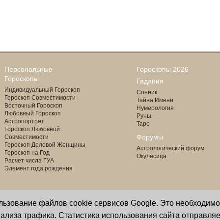
Персональные
Гороскопы 2026
Гороскопы
Гадания
Индивидуальный Гороскоп
Сонник
Гороскоп Совместимости
Тайна Имени
Восточный Гороскоп
Нумерология
Любовный Гороскоп
Руны
Астропортрет
Таро
Гороскоп Любовной
Форумы
Совместимости
Гороскоп Деловой Женщины
Астрологический форум
Гороскоп на Год
Окулесица
Расчет числа ГУА
Элемент года рождения
ользование файлов cookie сервисов Google. Это необходим
Copyright © 2000 - 2026 Oculus
астролог И. Звягина
ализа трафика. Статистика использования сайта отправляе
Все права защищены
программист Ю. Данилов