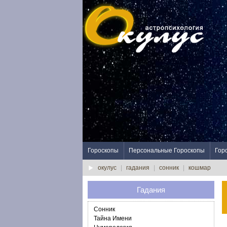
Гороскопы
Персональные Гороскопы
Гор
окулус
|
гадания
|
сонник
|
кошмар
Гадания
Сонник
Тайна Имени