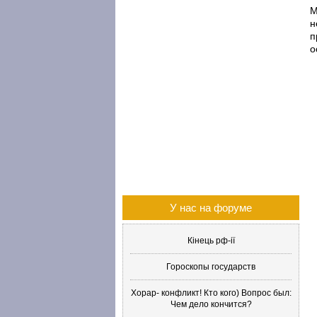
М
н
п
о
У нас на форуме
Кінець рф-ії
Гороскопы государств
Хорар- конфликт! Кто кого) Вопрос был:
Чем дело кончится?