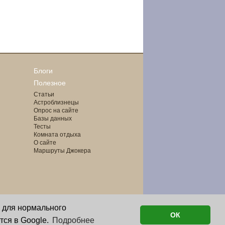
Блоги
Полезное
Статьи
Астроблизнецы
Опрос на сайте
Базы данных
Тесты
Комната отдыха
О сайте
Маршруты Джокера
о для нормального
ОК
тся в Google.
Подробнее