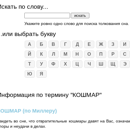
скать по слову...
Укажите ровно одно слово для поиска толкования сна.
...или выбрать букву
А
Б
В
Г
Д
Е
Ж
З
И
Й
К
Л
М
Н
О
П
Р
С
Т
У
Ф
Х
Ц
Ч
Ш
Щ
Э
Ю
Я
Информация по термину "КОШМАР"
КОШМАР
(по Миллеру)
видеть во сне, что отвратительные кошмары давят на Вас, означа
поры и неудачи в делах.