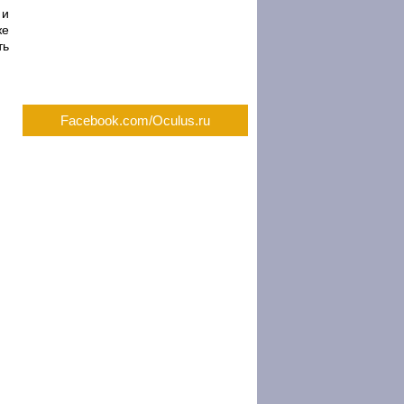
 и
же
ть
Facebook.com/Oculus.ru