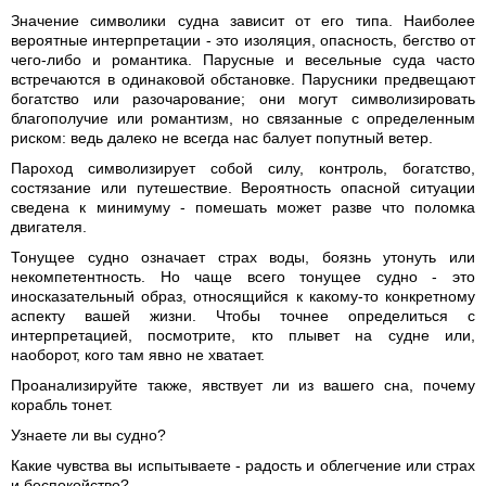
Значение символики судна зависит от его типа. Наиболее
вероятные интерпретации - это изоляция, опасность, бегство от
чего-либо и романтика. Парусные и весельные суда часто
встречаются в одинаковой обстановке. Парусники предвещают
богатство или разочарование; они могут символизировать
благополучие или романтизм, но связанные с определенным
риском: ведь далеко не всегда нас балует попутный ветер.
Пароход символизирует собой силу, контроль, богатство,
состязание или путешествие. Вероятность опасной ситуации
сведена к минимуму - помешать может разве что поломка
двигателя.
Тонущее судно означает страх воды, боязнь утонуть или
некомпетентность. Но чаще всего тонущее судно - это
иносказательный образ, относящийся к какому-то конкретному
аспекту вашей жизни. Чтобы точнее определиться с
интерпретацией, посмотрите, кто плывет на судне или,
наоборот, кого там явно не хватает.
Проанализируйте также, явствует ли из вашего сна, почему
корабль тонет.
Узнаете ли вы судно?
Какие чувства вы испытываете - радость и облегчение или страх
и беспокойство?