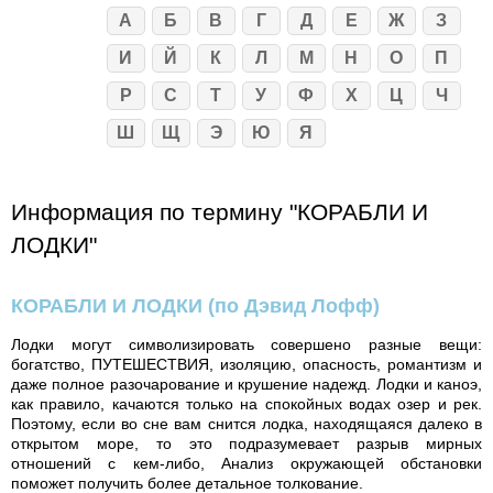
А
Б
В
Г
Д
Е
Ж
З
И
Й
К
Л
М
Н
О
П
Р
С
Т
У
Ф
Х
Ц
Ч
Ш
Щ
Э
Ю
Я
Информация по термину "КОРАБЛИ И
ЛОДКИ"
КОРАБЛИ И ЛОДКИ
(по Дэвид Лофф)
Лодки могут символизировать совершено разные вещи:
богатство, ПУТЕШЕСТВИЯ, изоляцию, опасность, романтизм и
даже полное разочарование и крушение надежд. Лодки и каноэ,
как правило, качаются только на спокойных водах озер и рек.
Поэтому, если во сне вам снится лодка, находящаяся далеко в
открытом море, то это подразумевает разрыв мирных
отношений с кем-либо, Анализ окружающей обстановки
поможет получить более детальное толкование.