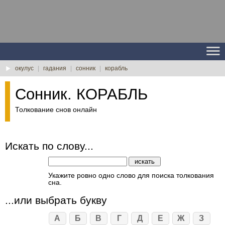
окулус
|
гадания
|
сонник
|
корабль
Сонник. КОРАБЛЬ
Толкование снов онлайн
Искать по слову...
Укажите ровно одно слово для поиска толкования
сна.
...или выбрать букву
А
Б
В
Г
Д
Е
Ж
З