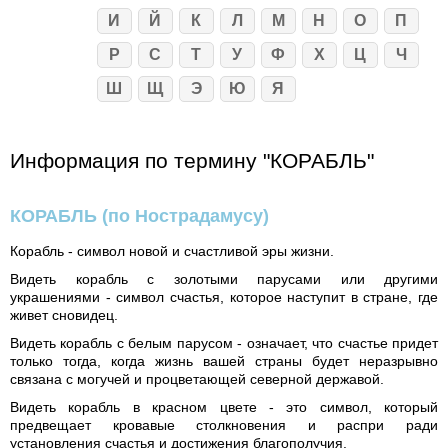
И
Й
К
Л
М
Н
О
П
Р
С
Т
У
Ф
Х
Ц
Ч
Ш
Щ
Э
Ю
Я
Информация по термину "КОРАБЛЬ"
КОРАБЛЬ
(по Нострадамусу)
Корабль - символ новой и счастливой эры жизни.
Видеть корабль с золотыми парусами или другими
украшениями - символ счастья, которое наступит в стране, где
живет сновидец.
Видеть корабль с белым парусом - означает, что счастье придет
только тогда, когда жизнь вашей страны будет неразрывно
связана с могучей и процветающей северной державой.
Видеть корабль в красном цвете - это символ, который
предвещает кровавые столкновения и распри ради
установления счастья и достижения благополучия.