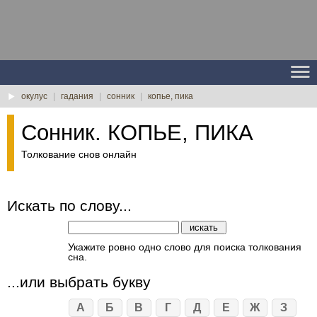
окулус
|
гадания
|
сонник
|
копье, пика
Сонник. КОПЬЕ, ПИКА
Толкование снов онлайн
Искать по слову...
Укажите ровно одно слово для поиска толкования
сна.
...или выбрать букву
А
Б
В
Г
Д
Е
Ж
З