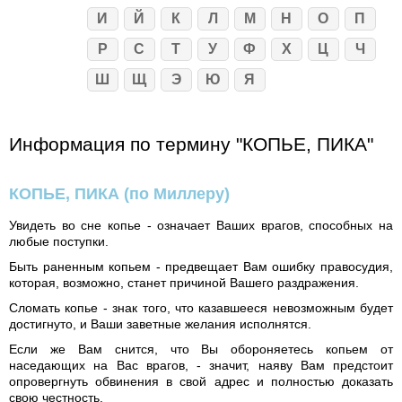
И
Й
К
Л
М
Н
О
П
Р
С
Т
У
Ф
Х
Ц
Ч
Ш
Щ
Э
Ю
Я
Информация по термину "КОПЬЕ, ПИКА"
КОПЬЕ, ПИКА
(по Миллеру)
Увидеть во сне копье - означает Ваших врагов, способных на
любые поступки.
Быть раненным копьем - предвещает Вам ошибку правосудия,
которая, возможно, станет причиной Вашего раздражения.
Сломать копье - знак того, что казавшееся невозможным будет
достигнуто, и Ваши заветные желания исполнятся.
Если же Вам снится, что Вы обороняетесь копьем от
наседающих на Вас врагов, - значит, наяву Вам предстоит
опровергнуть обвинения в свой адрес и полностью доказать
свою честность.