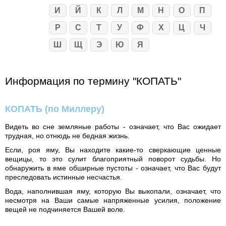
И
Й
К
Л
М
Н
О
П
Р
С
Т
У
Ф
Х
Ц
Ч
Ш
Щ
Э
Ю
Я
Информация по термину "КОПАТЬ"
КОПАТЬ
(по Миллеру)
Видеть во сне земляные работы - означает, что Вас ожидает
трудная, но отнюдь не бедная жизнь.
Если, роя яму, Вы находите какие-то сверкающие ценные
вещицы, то это сулит благоприятный поворот судьбы. Но
обнаружить в яме обширные пустоты - означает, что Вас будут
преследовать истинные несчастья.
Вода, наполнившая яму, которую Вы выкопали, означает, что
несмотря на Ваши самые напряженные усилия, положение
вещей не подчиняется Вашей воле.