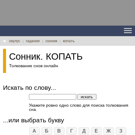
окулус
|
гадания
|
сонник
|
копать
Сонник. КОПАТЬ
Толкование снов онлайн
Искать по слову...
Укажите ровно одно слово для поиска толкования
сна.
...или выбрать букву
А
Б
В
Г
Д
Е
Ж
З