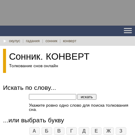
окулус
|
гадания
|
сонник
|
конверт
Сонник. КОНВЕРТ
Толкование снов онлайн
Искать по слову...
Укажите ровно одно слово для поиска толкования
сна.
...или выбрать букву
А
Б
В
Г
Д
Е
Ж
З