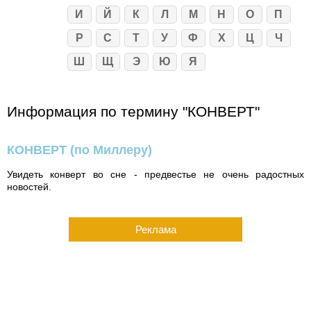
И
Й
К
Л
М
Н
О
П
Р
С
Т
У
Ф
Х
Ц
Ч
Ш
Щ
Э
Ю
Я
Информация по термину "КОНВЕРТ"
КОНВЕРТ
(по Миллеру)
Увидеть конверт во сне - предвестье не очень радостных
новостей.
Реклама