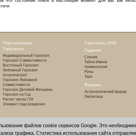
ак что состояние покоя в настоящий момент для вас как нель
стати.
Персональные
Гороскопы 2026
Гороскопы
Гадания
Индивидуальный Гороскоп
Сонник
Гороскоп Совместимости
Тайна Имени
Восточный Гороскоп
Нумерология
Любовный Гороскоп
Руны
Астропортрет
Таро
Гороскоп Любовной
Форумы
Совместимости
Гороскоп Деловой Женщины
Астрологический форум
Гороскоп на Год
Окулесица
Расчет числа ГУА
Элемент года рождения
ользование файлов cookie сервисов Google. Это необходим
Copyright © 2000 - 2026 Oculus
астролог И. Звягина
ализа трафика. Статистика использования сайта отправляе
Все права защищены
программист Ю. Данилов