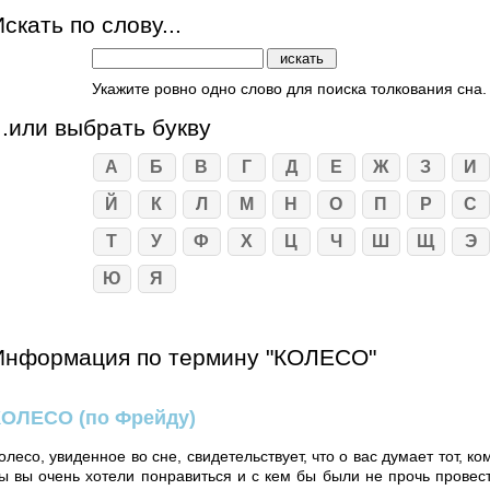
скать по слову...
Укажите ровно одно слово для поиска толкования сна.
...или выбрать букву
А
Б
В
Г
Д
Е
Ж
З
И
Й
К
Л
М
Н
О
П
Р
С
Т
У
Ф
Х
Ц
Ч
Ш
Щ
Э
Ю
Я
Информация по термину "КОЛЕСО"
КОЛЕСО
(по Фрейду)
олесо, увиденное во сне, свидетельствует, что о вас думает тот, ко
ы вы очень хотели понравиться и с кем бы были не прочь провес