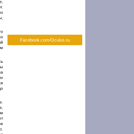
е,
г.
но
ы,
то
по
Facebook.com/Oculus.ru
ый
ам
сь
вы
на
их
ся
до
е.
е,
ом
ет
не
о.