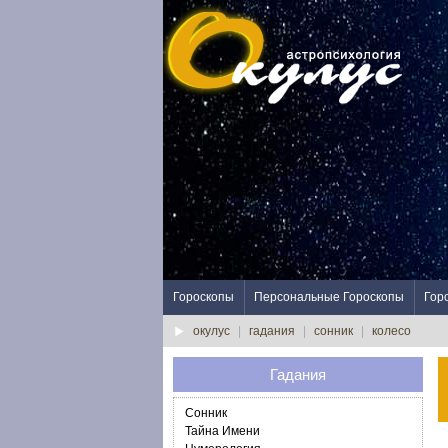
Гороскопы
Персональные Гороскопы
Гор
окулус
|
гадания
|
сонник
|
колесо
Гадания
Сонник
Тайна Имени