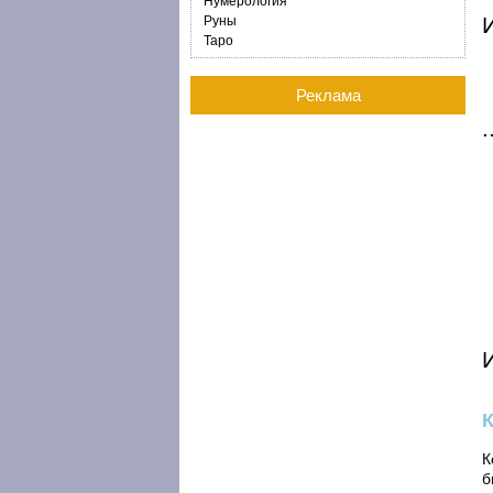
Нумерология
И
Руны
Таро
Реклама
К
б