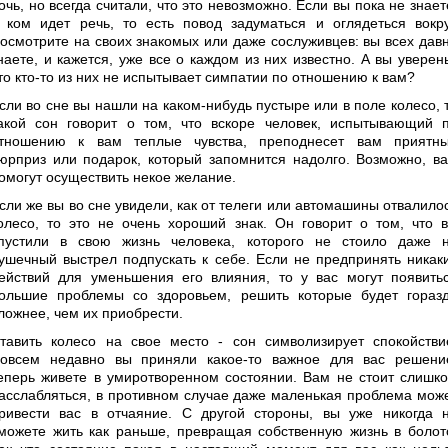
очь, но всегда считали, что это невозможно. Если вы пока не знает
 ком идет речь, то есть повод задуматься и оглядеться вокру
осмотрите на своих знакомых или даже сослуживцев: вы всех дав
наете, и кажется, уже все о каждом из них известно. А вы уверен
то кто-то из них не испытывает симпатии по отношению к вам?
сли во сне вы нашли на каком-нибудь пустыре или в поле колесо, 
акой сон говорит о том, что вскоре человек, испытывающий 
тношению к вам теплые чувства, преподнесет вам приятн
юрприз или подарок, который запомнится надолго. Возможно, в
омогут осуществить некое желание.
сли же вы во сне увидели, как от телеги или автомашины отвалило
олесо, то это не очень хороший знак. Он говорит о том, что 
пустили в свою жизнь человека, которого не стоило даже 
ушечный выстрел подпускать к себе. Если не предпринять никак
ействий для уменьшения его влияния, то у вас могут появить
ольшие проблемы со здоровьем, решить которые будет гораз
ложнее, чем их приобрести.
тавить колесо на свое место - сон символизирует спокойстви
овсем недавно вы приняли какое-то важное для вас решени
еперь живете в умиротворенном состоянии. Вам не стоит слишк
асслабляться, в противном случае даже маленькая проблема мож
ривести вас в отчаяние. С другой стороны, вы уже никогда 
можете жить как раньше, превращая собственную жизнь в болот