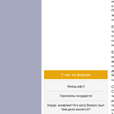
н
о
П
з
ч
Е
т
о
с
п
Е
к
в
п
д
У нас на форуме
б
с
Кінець рф-ії
С
С
т
Гороскопы государств
р
п
Хорар- конфликт! Кто кого) Вопрос был:
Чем дело кончится?
с