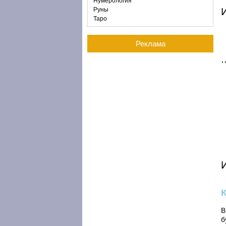
Нумерология
И
Руны
Таро
Реклама
В
б