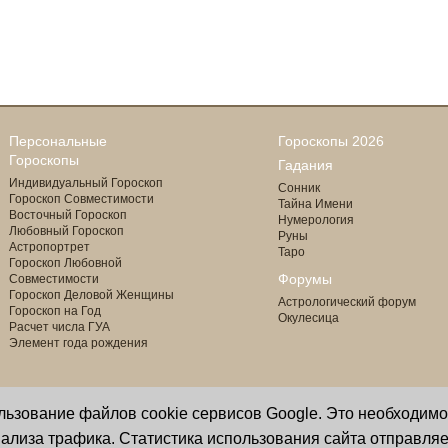
Персональные
Гороскопы 2026
Гороскопы
Гадания
Индивидуальный Гороскоп
Сонник
Гороскоп Совместимости
Тайна Имени
Восточный Гороскоп
Нумерология
Любовный Гороскоп
Руны
Астропортрет
Таро
Гороскоп Любовной
Форумы
Совместимости
Гороскоп Деловой Женщины
Астрологический форум
Гороскоп на Год
Окулесица
Расчет числа ГУА
Элемент года рождения
ользование файлов cookie сервисов Google. Это необходим
Copyright © 2000 - 2026 Oculus
астролог И. Звягина
ализа трафика. Статистика использования сайта отправляе
Все права защищены
программист Ю. Данилов