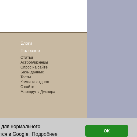
Блоги
Полезное
Статьи
Астроблизнецы
Опрос на сайте
Базы данных
Тесты
Комната отдыха
О сайте
Маршруты Джокера
о для нормального
ОК
тся в Google.
Подробнее