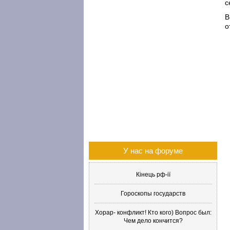
с
В
о
У нас на форуме
Кінець рф-ії
Гороскопы государств
Хорар- конфликт! Кто кого) Вопрос был:
Чем дело кончится?