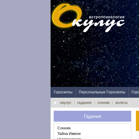
Гороскопы
Персональные Гороскопы
Гор
окулус
|
гадания
|
сонник
|
колеса
Гадания
Сонник
Тайна Имени