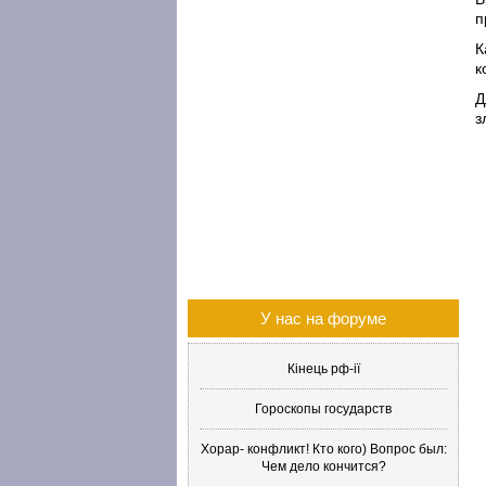
п
К
к
Д
з
У нас на форуме
Кінець рф-ії
Гороскопы государств
Хорар- конфликт! Кто кого) Вопрос был:
Чем дело кончится?