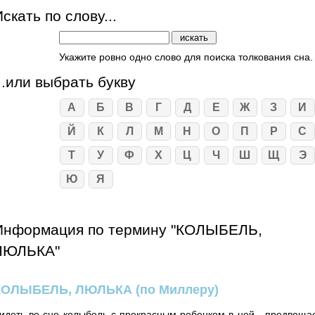
скать по слову...
Укажите ровно одно слово для поиска толкования сна.
...или выбрать букву
А
Б
В
Г
Д
Е
Ж
З
И
Й
К
Л
М
Н
О
П
Р
С
Т
У
Ф
Х
Ц
Ч
Ш
Щ
Э
Ю
Я
Информация по термину "КОЛЫБЕЛЬ,
ЛЮЛЬКА"
КОЛЫБЕЛЬ, ЛЮЛЬКА
(по Миллеру)
идеть во сне колыбель с прекрасным ребенком в ней - предвеща