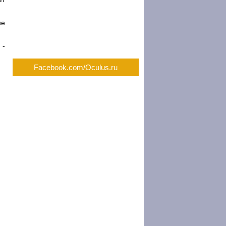
ие
 -
Facebook.com/Oculus.ru