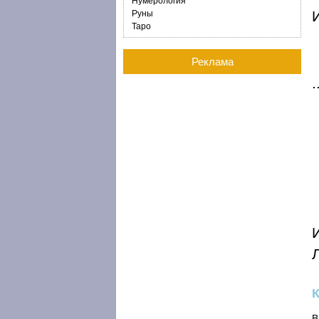
Нумерология
И
Руны
Таро
Реклама
В