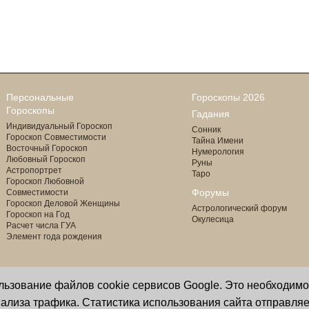
Персональные
Гороскопы 2026
Гороскопы
Гадания
Индивидуальный Гороскоп
Сонник
Гороскоп Совместимости
Тайна Имени
Восточный Гороскоп
Нумерология
Любовный Гороскоп
Руны
Астропортрет
Таро
Гороскоп Любовной
Форумы
Совместимости
Гороскоп Деловой Женщины
Астрологический форум
Гороскоп на Год
Окулесица
Расчет числа ГУА
Элемент года рождения
ользование файлов cookie сервисов Google. Это необходим
Copyright © 2000 - 2026 Oculus
астролог И. Звягина
ализа трафика. Статистика использования сайта отправляе
Все права защищены
программист Ю. Данилов