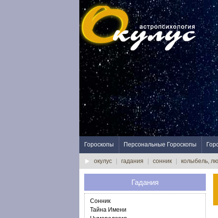
Гороскопы
Персональные Гороскопы
Гор
окулус
|
гадания
|
сонник
|
колыбель, л
Гадания
Сонник
Тайна Имени