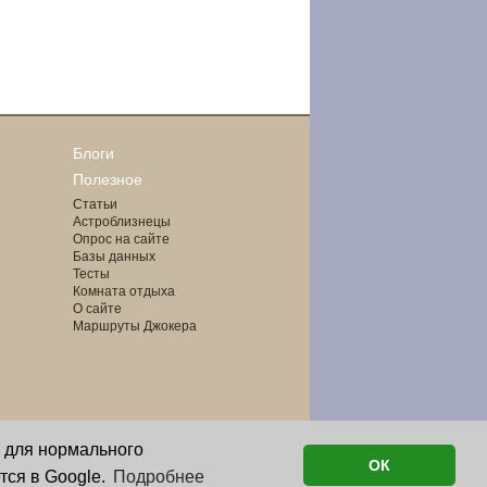
Блоги
Полезное
Статьи
Астроблизнецы
Опрос на сайте
Базы данных
Тесты
Комната отдыха
О сайте
Маршруты Джокера
о для нормального
ОК
тся в Google.
Подробнее