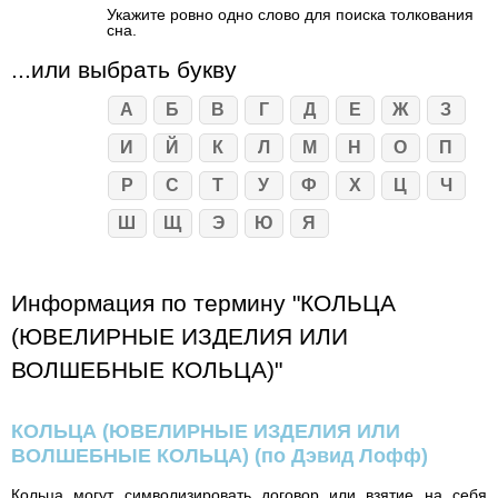
Укажите ровно одно слово для поиска толкования
сна.
...или выбрать букву
А
Б
В
Г
Д
Е
Ж
З
И
Й
К
Л
М
Н
О
П
Р
С
Т
У
Ф
Х
Ц
Ч
Ш
Щ
Э
Ю
Я
Информация по термину "КОЛЬЦА
(ЮВЕЛИРНЫЕ ИЗДЕЛИЯ ИЛИ
ВОЛШЕБНЫЕ КОЛЬЦА)"
КОЛЬЦА (ЮВЕЛИРНЫЕ ИЗДЕЛИЯ ИЛИ
ВОЛШЕБНЫЕ КОЛЬЦА)
(по Дэвид Лофф)
Кольца могут символизировать договор или взятие на себя