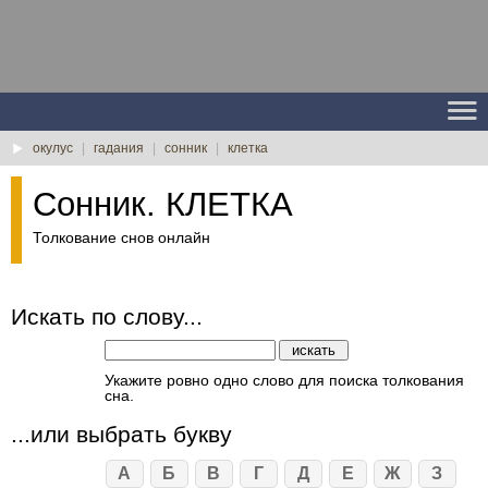
окулус
|
гадания
|
сонник
|
клетка
Сонник. КЛЕТКА
Толкование снов онлайн
Искать по слову...
Укажите ровно одно слово для поиска толкования
сна.
...или выбрать букву
А
Б
В
Г
Д
Е
Ж
З