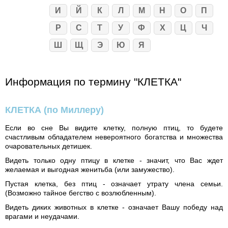
И
Й
К
Л
М
Н
О
П
Р
С
Т
У
Ф
Х
Ц
Ч
Ш
Щ
Э
Ю
Я
Информация по термину "КЛЕТКА"
КЛЕТКА
(по Миллеру)
Если во сне Вы видите клетку, полную птиц, то будете
счастливым обладателем невероятного богатства и множества
очаровательных детишек.
Видеть только одну птицу в клетке - значит, что Вас ждет
желаемая и выгодная женитьба (или замужество).
Пустая клетка, без птиц - означает утрату члена семьи.
(Возможно тайное бегство с возлюбленным).
Видеть диких животных в клетке - означает Вашу победу над
врагами и неудачами.