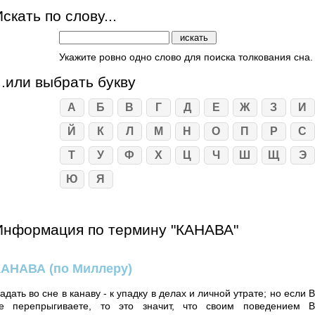
скать по слову...
Укажите ровно одно слово для поиска толкования сна.
...или выбрать букву
А
Б
В
Г
Д
Е
Ж
З
И
Й
К
Л
М
Н
О
П
Р
С
Т
У
Ф
Х
Ц
Ч
Ш
Щ
Э
Ю
Я
Информация по термину "КАНАВА"
КАНАВА
(по Миллеру)
адать во сне в канаву - к упадку в делах и личной утрате; но если 
е перепрыгиваете, то это значит, что своим поведением 