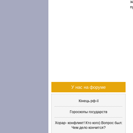
з
п
У нас на форуме
Кінець рф-ії
Гороскопы государств
Хорар- конфликт! Кто кого) Вопрос был:
Чем дело кончится?