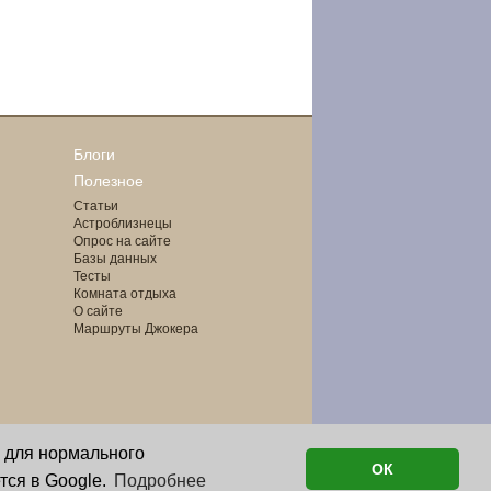
Блоги
Полезное
Статьи
Астроблизнецы
Опрос на сайте
Базы данных
Тесты
Комната отдыха
О сайте
Маршруты Джокера
о для нормального
ОК
тся в Google.
Подробнее