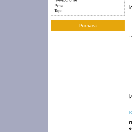
Нумерология
И
Руны
Таро
Реклама
П
е