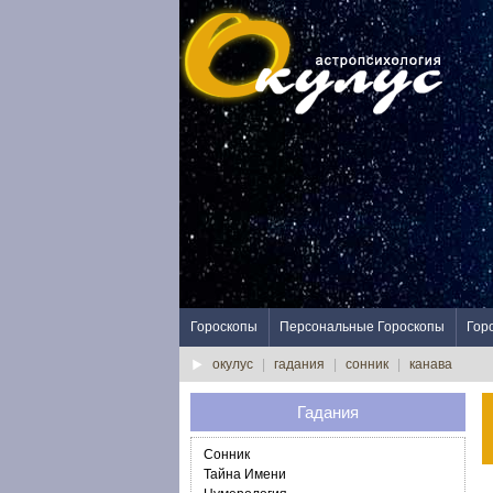
Гороскопы
Персональные Гороскопы
Гор
окулус
|
гадания
|
сонник
|
канава
Гадания
Сонник
Тайна Имени