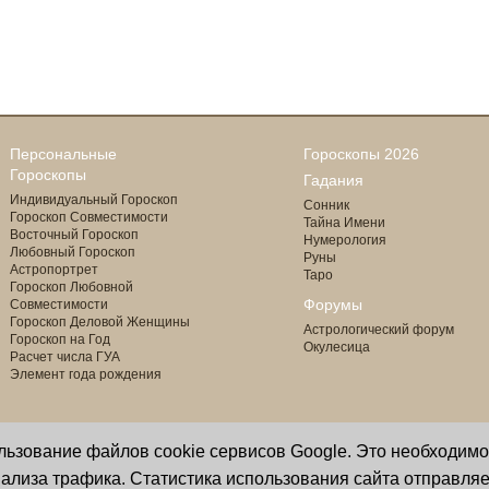
Персональные
Гороскопы 2026
Гороскопы
Гадания
Индивидуальный Гороскоп
Сонник
Гороскоп Совместимости
Тайна Имени
Восточный Гороскоп
Нумерология
Любовный Гороскоп
Руны
Астропортрет
Таро
Гороскоп Любовной
Форумы
Совместимости
Гороскоп Деловой Женщины
Астрологический форум
Гороскоп на Год
Окулесица
Расчет числа ГУА
Элемент года рождения
ользование файлов cookie сервисов Google. Это необходим
Copyright © 2000 - 2026 Oculus
астролог И. Звягина
ализа трафика. Статистика использования сайта отправляе
Все права защищены
программист Ю. Данилов