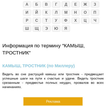
А
Б
В
Г
Д
Е
Ж
З
И
Й
К
Л
М
Н
О
П
Р
С
Т
У
Ф
Х
Ц
Ч
Ш
Щ
Э
Ю
Я
Информация по термину "КАМЫШ,
ТРОСТНИК"
КАМЫШ, ТРОСТНИК
(по Миллеру)
Видеть во сне растущий камыш или тростник - предвещает
успешные шаги на пути к счастью и удаче. Видеть тростник
срезанным - предвестье полных неудач, провалов во всех
начинаниях.
Реклама