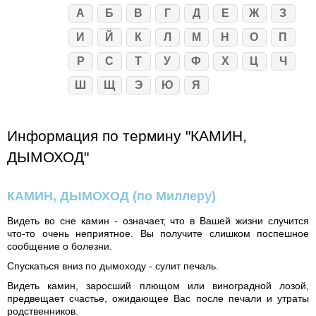
А
Б
В
Г
Д
Е
Ж
З
И
Й
К
Л
М
Н
О
П
Р
С
Т
У
Ф
Х
Ц
Ч
Ш
Щ
Э
Ю
Я
Информация по термину "КАМИН,
ДЫМОХОД"
КАМИН, ДЫМОХОД
(по Миллеру)
Видеть во сне камин - означает, что в Вашей жизни случится
что-то очень неприятное. Вы получите слишком поспешное
сообщение о болезни.
Спускаться вниз по дымоходу - сулит печаль.
Видеть камин, заросший плющом или виноградной лозой,
предвещает счастье, ожидающее Вас после печали и утраты
родственников.