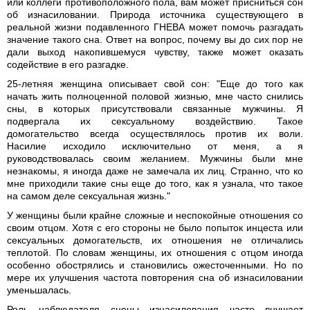
или коллеги противоположного пола, вам может присниться сон
об изнасиловании. Природа источника существующего в
реальной жизни подавленного ГНЕВА может помочь разгадать
значение такого сна. Ответ на вопрос, почему вы до сих пор не
дали выход накопившемуся чувству, также может оказать
содействие в его разгадке.
25-летняя женщина описывает свой сон: "Еще до того как
начать жить полноценной половой жизнью, мне часто снились
сны, в которых присутствовали связанные мужчины. Я
подвергала их сексуальному воздействию. Такое
домогательство всегда осуществлялось против их воли.
Насилие исходило исключительно от меня, а я
руководствовалась своим желанием. Мужчины были мне
незнакомы, я иногда даже не замечала их лиц. Странно, что ко
мне приходили такие сны еще до того, как я узнала, что такое
на самом деле сексуальная жизнь."
У женщины были крайне сложные и неспокойные отношения со
своим отцом. Хотя с его стороны не было попыток инцеста или
сексуальных домогательств, их отношения не отличались
теплотой. По словам женщины, их отношения с отцом иногда
особенно обострялись и становились ожесточенными. Но по
мере их улучшения частота повторения сна об изнасиловании
уменьшалась.
Роль наблюдателя сцены изнасилования часто внушает