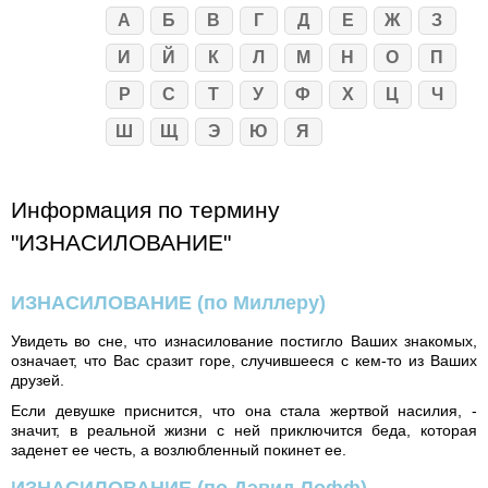
А
Б
В
Г
Д
Е
Ж
З
И
Й
К
Л
М
Н
О
П
Р
С
Т
У
Ф
Х
Ц
Ч
Ш
Щ
Э
Ю
Я
Информация по термину
"ИЗНАСИЛОВАНИЕ"
ИЗНАСИЛОВАНИЕ
(по Миллеру)
Увидеть во сне, что изнасилование постигло Ваших знакомых,
означает, что Вас сразит горе, случившееся с кем-то из Ваших
друзей.
Если девушке приснится, что она стала жертвой насилия, -
значит, в реальной жизни с ней приключится беда, которая
заденет ее честь, а возлюбленный покинет ее.