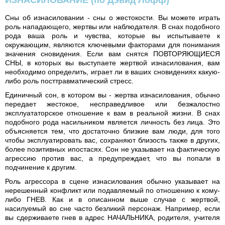
ИЗНАСИЛОВАНИЕ
(по Дэвид Лофф)
Сны об изнасиловании - сны о жестокости. Вы можете играть
роль нападающего, жертвы или наблюдателя. В снах подобного
рода ваша роль и чувства, которые вы испытываете к
окружающим, являются ключевыми факторами для понимания
значения сновидения. Если вам снятся ПОВТОРЯЮЩИЕСЯ
СНЫ, в которых вы выступаете жертвой изнасилования, вам
необходимо определить, играет ли в ваших сновидениях какую-
либо роль посттравматический стресс.
Единичный сон, в котором вы - жертва изнасилования, обычно
передает жестокое, несправедливое или безжалостно
эксплуататорское отношение к вам в реальной жизни. В снах
подобного рода насильником является личность без лица. Это
объясняется тем, что достаточно близкие вам люди, для того
чтобы эксплуатировать вас, сохраняют близость также в других,
более позитивных ипостасях. Сон не указывает на фактическую
агрессию против вас, а предупреждает, что вы попали в
подчинение к другим.
Роль агрессора в сцене изнасилования обычно указывает на
нерешенный конфликт или подавляемый по отношению к кому-
либо ГНЕВ. Как и в описанном выше случае с жертвой,
насилуемый во сне часто безликий персонаж. Например, если
вы сдерживаете гнев в адрес НАЧАЛЬНИКА, родителя, учителя