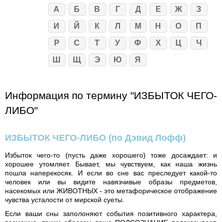
А
Б
В
Г
Д
Е
Ж
З
И
Й
К
Л
М
Н
О
П
Р
С
Т
У
Ф
Х
Ц
Ч
Ш
Щ
Э
Ю
Я
Информация по термину "ИЗБЫТОК ЧЕГО-
ЛИБО"
ИЗБЫТОК ЧЕГО-ЛИБО
(по Дэвид Лофф)
Избыток чего-то (пусть даже хорошего) тоже досаждает: и
хорошее утомляет. Бывает, мы чувствуем, как наша жизнь
пошла наперекосяк. И если во сне вас преследует какой-то
человек или вы видите навязчивые образы предметов,
насекомых или ЖИВОТНЫХ - это метафорическое отображение
чувства усталости от мирской суеты.
Если ваши сны заполоняют события позитивного характера,