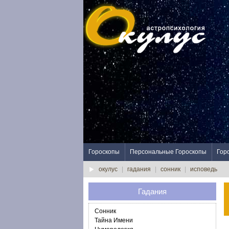
Гороскопы
Персональные Гороскопы
Гор
окулус
|
гадания
|
сонник
|
исповедь
Гадания
Сонник
Тайна Имени