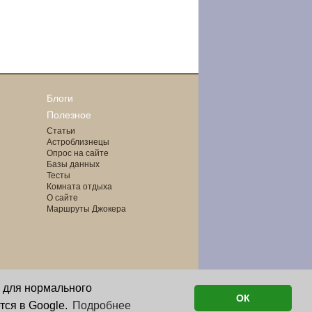
Блоги
Полезное
Статьи
Астроблизнецы
Опрос на сайте
Базы данных
Тесты
Комната отдыха
О сайте
Маршруты Джокера
о для нормального
ОК
тся в Google.
Подробнее