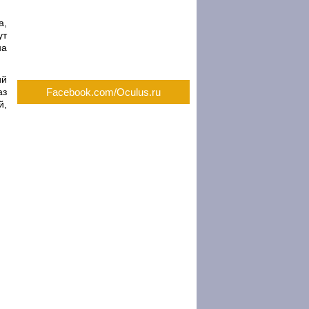
а,
ут
на
ий
аз
Facebook.com/Oculus.ru
й,