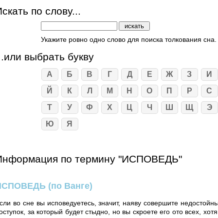
скать по слову...
Укажите ровно одно слово для поиска толкования сна.
...или выбрать букву
А
Б
В
Г
Д
Е
Ж
З
И
Й
К
Л
М
Н
О
П
Р
С
Т
У
Ф
Х
Ц
Ч
Ш
Щ
Э
Ю
Я
Информация по термину "ИСПОВЕДЬ"
ИСПОВЕДЬ
(по Ванге)
сли во сне вы исповедуетесь, значит, наяву совершите недостойн
оступок, за который будет стыдно, но вы скроете его ото всех, хотя