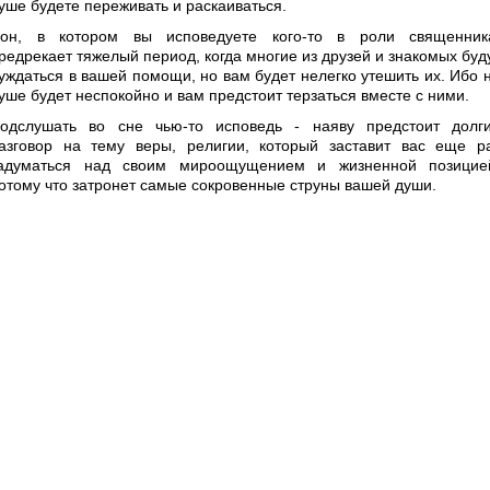
уше будете переживать и раскаиваться.
он, в котором вы исповедуете кого-то в роли священник
редрекает тяжелый период, когда многие из друзей и знакомых буд
уждаться в вашей помощи, но вам будет нелегко утешить их. Ибо 
уше будет неспокойно и вам предстоит терзаться вместе с ними.
одслушать во сне чью-то исповедь - наяву предстоит долг
азговор на тему веры, религии, который заставит вас еще р
адуматься над своим мироощущением и жизненной позицие
отому что затронет самые сокровенные струны вашей души.