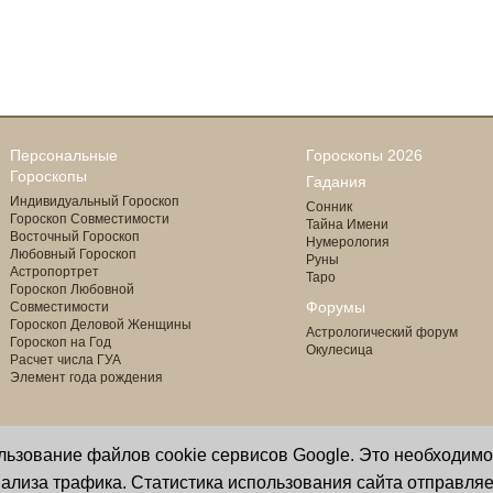
Персональные
Гороскопы 2026
Гороскопы
Гадания
Индивидуальный Гороскоп
Сонник
Гороскоп Совместимости
Тайна Имени
Восточный Гороскоп
Нумерология
Любовный Гороскоп
Руны
Астропортрет
Таро
Гороскоп Любовной
Форумы
Совместимости
Гороскоп Деловой Женщины
Астрологический форум
Гороскоп на Год
Окулесица
Расчет числа ГУА
Элемент года рождения
ользование файлов cookie сервисов Google. Это необходим
Copyright © 2000 - 2026 Oculus
астролог И. Звягина
ализа трафика. Статистика использования сайта отправляе
Все права защищены
программист Ю. Данилов