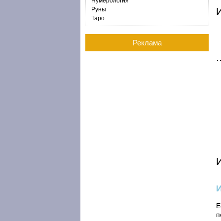
Нумерология
И
Руны
Таро
Реклама
Е
п