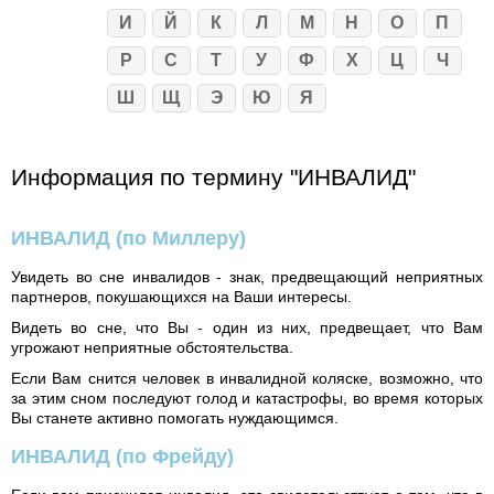
И
Й
К
Л
М
Н
О
П
Р
С
Т
У
Ф
Х
Ц
Ч
Ш
Щ
Э
Ю
Я
Информация по термину "ИНВАЛИД"
ИНВАЛИД
(по Миллеру)
Увидеть во сне инвалидов - знак, предвещающий неприятных
партнеров, покушающихся на Ваши интересы.
Видеть во сне, что Вы - один из них, предвещает, что Вам
угрожают неприятные обстоятельства.
Если Вам снится человек в инвалидной коляске, возможно, что
за этим сном последуют голод и катастрофы, во время которых
Вы станете активно помогать нуждающимся.
ИНВАЛИД
(по Фрейду)