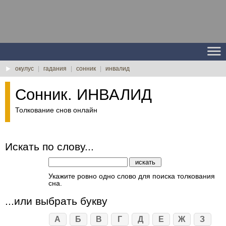
окулус
|
гадания
|
сонник
|
инвалид
Сонник. ИНВАЛИД
Толкование снов онлайн
Искать по слову...
Укажите ровно одно слово для поиска толкования
сна.
...или выбрать букву
А
Б
В
Г
Д
Е
Ж
З