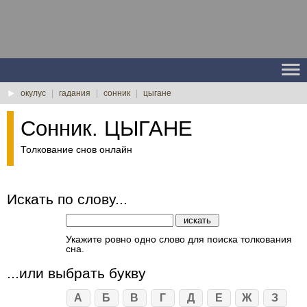
окулус
|
гадания
|
сонник
|
цыгане
Сонник. ЦЫГАНЕ
Толкование снов онлайн
Искать по слову...
Укажите ровно одно слово для поиска толкования
сна.
...или выбрать букву
А
Б
В
Г
Д
Е
Ж
З