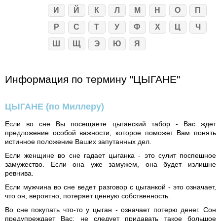
И
Й
К
Л
М
Н
О
П
Р
С
Т
У
Ф
Х
Ц
Ч
Ш
Щ
Э
Ю
Я
Информация по термину "ЦЫГАНЕ"
ЦЫГАНЕ
(по Миллеру)
Если во сне Вы посещаете цыганский табор - Вас ждет
предложение особой важности, которое поможет Вам понять
истинное положение Ваших запутанных дел.
Если женщине во сне гадает цыганка - это сулит поспешное
замужество. Если она уже замужем, она будет излишне
ревнива.
Если мужчина во сне ведет разговор с цыганкой - это означает,
что он, вероятно, потеряет ценную собственность.
Во сне покупать что-то у цыган - означает потерю денег. Сон
предупреждает Вас: не следует придавать такое большое